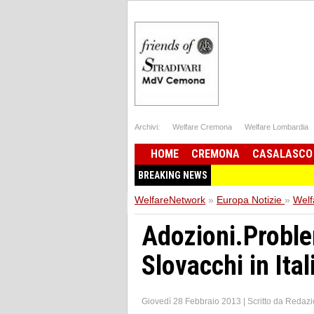
Archivi:
Welfare Cremona
Welfare Lombardia
HOME
CREMONA
CASALASCO
BREAKING NEWS
WelfareNetwork
»
Europa Notizie
»
Welf
Adozioni.Proble
Slovacchi in Ital
Giovedì 28 Febbraio 2013
|
Scritto da
Redazi