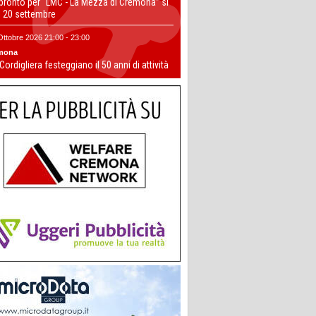
 pronto per “LMC - La Mezza di Cremona” si
il 20 settembre
Ottobre 2026 21:00 - 23:00
mona
 Cordigliera festeggiano il 50 anni di attività