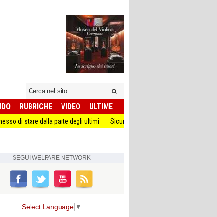
NDO
RUBRICHE
VIDEO
ULTIME
la parte degli ultimi
Sicurezza I Giovani Democratici ribattono ai Giovani di Fra
SEGUI
WELFARE NETWORK
Select Language
▼