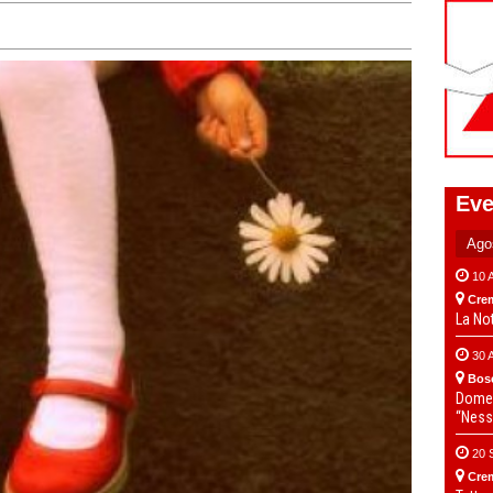
Eve
10 
Cre
La No
30 
Bos
Domen
“Ness
20 
Cre