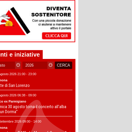
nti e iniziative
Agosto 2026 21:00 - 23:00
mona
tte di San Lorenzo
Agosto 2026 06:38 - 09:00
co ex Parmigiano
ica 30 agosto torna il concerto all’alba
un Dorma”
Settembre 2026 09:00 - 14:00
mona