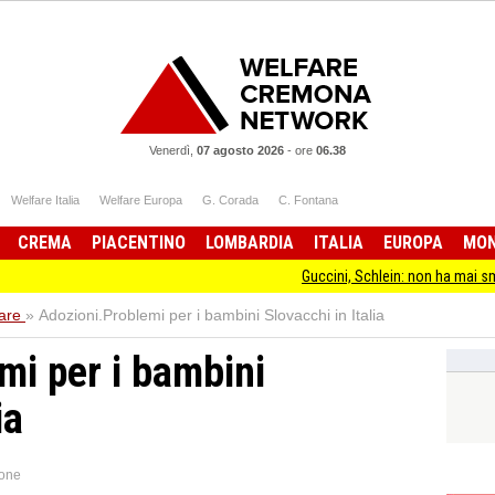
Venerdì,
07 agosto 2026
-
ore
06.38
Welfare Italia
Welfare Europa
G. Corada
C. Fontana
CREMA
PIACENTINO
LOMBARDIA
ITALIA
EUROPA
MO
Guccini, Schlein: non ha mai smesso di stare dal
are
»
Adozioni.Problemi per i bambini Slovacchi in Italia
mi per i bambini
ia
one