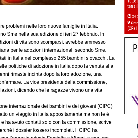
Tutto
terra 
24 
Cre
e problemi nelle loro nuove famiglie in Italia,
(CR) I
no Sme nella sua edizione di ieri 27 febbraio. In
ondizioni di vita sono scomparsi, avrebbe ammesso
iana per le adozioni internazionali secondo Sme.
ttati in Italia nel complesso 255 bambini slovacchi. La
le politiche di adozione in Italia dopo la venuta alla
enni rimaste incinta dopo la loro adozione, una
confermare. La vice presidente della commissione,
llazioni, dicendo che le ragazze vivono una vita
ezione internazionale dei bambini e dei giovani (CIPC)
atto un viaggio in Italia appositamente ma non le è
, e ha avuto contatti solo con la commissione, scrive
rché i dossier fossero incompleti. Il CIPC ha