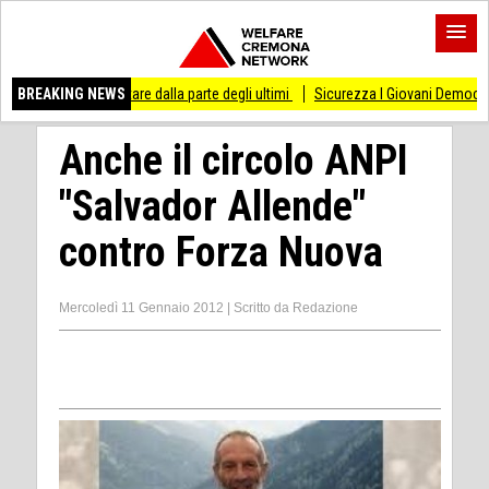
i stare dalla parte degli ultimi
BREAKING NEWS
Sicurezza I Giovani Democratici ribattono ai Gio
Anche il circolo ANPI
"Salvador Allende"
contro Forza Nuova
Mercoledì 11 Gennaio 2012
|
Scritto da
Redazione