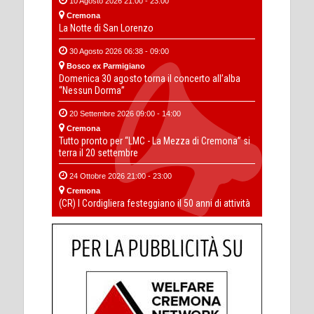
10 Agosto 2026 21:00 - 23:00
Cremona
La Notte di San Lorenzo
30 Agosto 2026 06:38 - 09:00
Bosco ex Parmigiano
Domenica 30 agosto torna il concerto all’alba
“Nessun Dorma”
20 Settembre 2026 09:00 - 14:00
Cremona
Tutto pronto per “LMC - La Mezza di Cremona” si
terra il 20 settembre
24 Ottobre 2026 21:00 - 23:00
Cremona
(CR) I Cordigliera festeggiano il 50 anni di attività