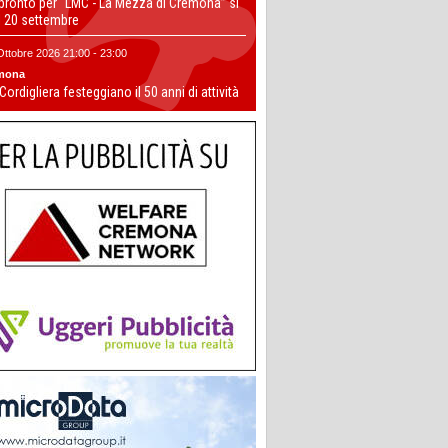
 pronto per “LMC - La Mezza di Cremona” si
il 20 settembre
Ottobre 2026 21:00 - 23:00
mona
 Cordigliera festeggiano il 50 anni di attività