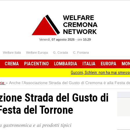
Venerdì,
07 agosto 2026
-
ore
10.29
Welfare Italia
Welfare Europa
G. Corada
C. Fontana
CREMA
PIACENTINO
LOMBARDIA
ITALIA
EUROPA
MO
Guccini, Schlein: non ha mai smesso di stare dall
rie
»
Anche l’Associazione Strada del Gusto di Cremona è alla Festa d
zione Strada del Gusto di
Festa del Torrone
a gastronomica e ai prodotti tipici