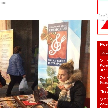
zione
Eve
10 
Cre
La No
30 
Bos
Domen
“Ness
20 
Cre