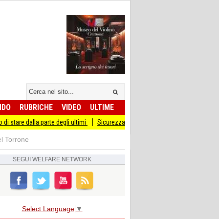
NDO
RUBRICHE
VIDEO
ULTIME
a parte degli ultimi
Sicurezza I Giovani Democratici ribattono ai Giovani di Frate
el Torrone
SEGUI
WELFARE NETWORK
Select Language
▼