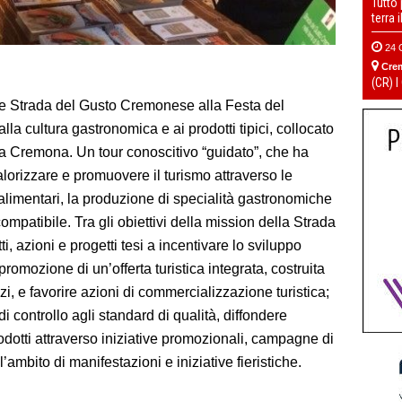
Tutto
terra 
24 
Cre
(CR) I
one Strada del Gusto Cremonese alla Festa del
lla cultura gastronomica e ai prodotti tipici, collocato
II, a Cremona. Un tour conoscitivo “guidato”, che ha
alorizzare e promuovere il turismo attraverso le
roalimentari, la produzione di specialità gastronomiche
mpatibile. Tra gli obiettivi della mission della Strada
, azioni e progetti tesi a incentivare lo sviluppo
romozione di un’offerta turistica integrata, costruita
izi, e favorire azioni di commercializzazione turistica;
di controllo agli standard di qualità, diffondere
dotti attraverso iniziative promozionali, campagne di
ambito di manifestazioni e iniziative fieristiche.