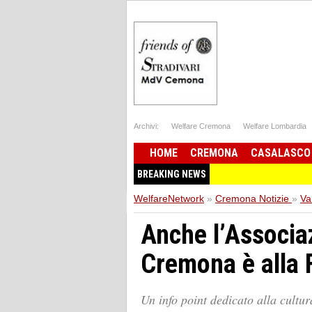
Archivi:
Welfare Cremona
Welfare Lombardia
HOME
CREMONA
CASALASCO
BREAKING NEWS
WelfareNetwork
»
Cremona Notizie
»
Va
Anche l’Associa
Cremona è alla 
Un info point dedicato alla cultur