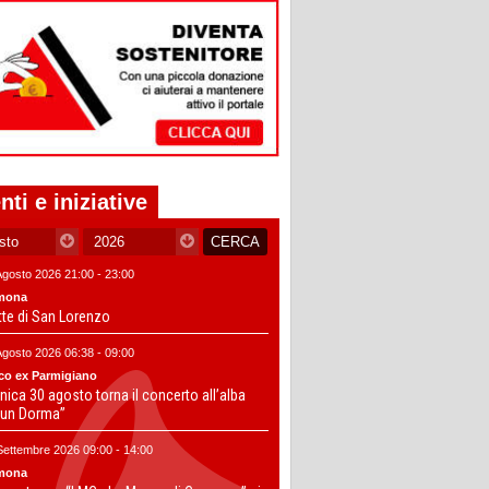
nti e iniziative
Agosto 2026 21:00 - 23:00
mona
tte di San Lorenzo
Agosto 2026 06:38 - 09:00
co ex Parmigiano
ica 30 agosto torna il concerto all’alba
un Dorma”
Settembre 2026 09:00 - 14:00
mona