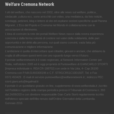
Welfare Cremona Network
I siti del welfare, che nascono nel 2002, oltre alle news sul welfare, politica ,
sindacale ,cultura ecc. sono arricchiti con video, una mediateca, da foto notizie,
sondaggi, petizioni, blog e lettere al sito ed ospitano sezioni specifiche quali Pianeta
Migranti , L'Eco del Popolo e Cremona nel Mondo in collaborazione con le
associazioni di riferimento.
L'idea di costruire la rete dei portali Welfare News nasce dalla nostra esperienza
concreta e dalla ferma volontà di credere nei valori della solidarietà, delle pari
opportunità e dei diritti alla persona, sui quali siamo convinti, vada fatta più
comunicazione e migliore informazione.
L'ambizione è quella di intercettare quei cittadini, giovani o anziani, che abbiamo la
voglia di affrontare questi temi con uno sguardo lungo verso il futuro.
Il portale welfarenetwork.it è stato registrato, al Network Information Center per
l'Italia, nell’ottobre 2005 ed è oggi proprietà di Puntowelfare di GIANCARLO STORTI
[Impresa individuale n. REA CR-188702] con sede in Via Litta, 4- Cap 26100
Cremona con P.IVA 01493300196 e C.F. STRGCR51C10D150T. Tel. e Fax
0372.453429 . E-mail di servizio puntowelfare@welfarenetwork.it ; indirizzo PEC
storti.giancarlo@legalmail.it
Il portale è un quotidiano gratuito on line, supplemento di www.welfareitalia.it ,Iscritto
nel Pubblico registro della stampa periodica presso il Tribunale di Cremona n. 393
dal 24/09/203 e con direttore responsabile Gian Carlo Storti regolarmente iscritto
nell’elenco speciale dell’Albo tenuto dall’Ordine Giornalisti della Lombardia.
Gennaio 2016