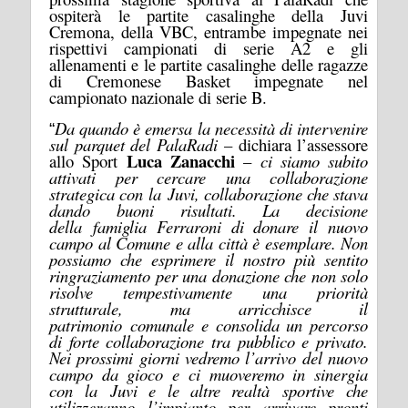
ospiterà le partite casalinghe della Juvi
Cremona, della VBC, entrambe impegnate nei
rispettivi campionati di serie A2 e gli
allenamenti e le partite casalinghe delle ragazze
di Cremonese Basket impegnate nel
campionato nazionale di serie B.
Da quando è emersa la necessità di intervenire
“
sul parquet del PalaRadi
– dichiara l’assessore
Luca Zanacchi
allo Sport
–
ci siamo s
ubito
attivati per cercare una collaborazione
strategica con
la
Juvi, collaborazione che stava
dando buoni risultati. La decisione
della
f
amiglia Ferraroni di donare il nuovo
campo al Comune e alla città è esemplare. Non
possiamo che esprimere il nostro più sentito
ringraziamento per una donazione che non solo
risolve tempestivamente una priorità
strutturale, ma arricchisce il
patrimonio
comunale
e consolida un percorso
di forte collaborazione tra pubblico e privato.
Nei prossimi giorni vedremo l’arrivo del nuovo
campo da gioco e ci muoveremo in sinergia
con
la
Juvi e le altre realtà
sportive
che
utilizzeranno l’impianto per arrivare pronti