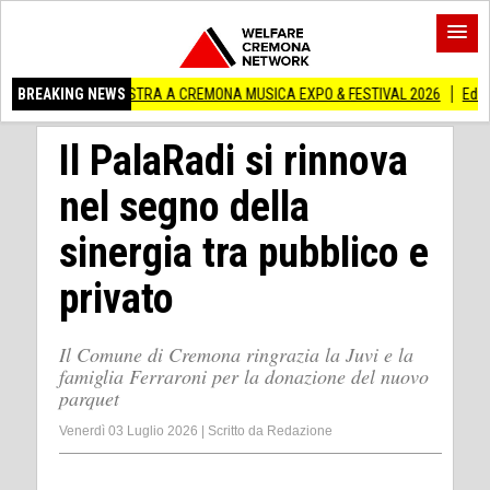
IN MOSTRA A CREMONA MUSICA EXPO & FESTIVAL 2026
BREAKING NEWS
Edilizia lombarda, 
Il PalaRadi si rinnova
nel segno della
sinergia tra pubblico e
privato
Il Comune di Cremona ringrazia la Juvi e la
famiglia Ferraroni per la donazione del nuovo
parquet
Venerdì 03 Luglio 2026
|
Scritto da
Redazione