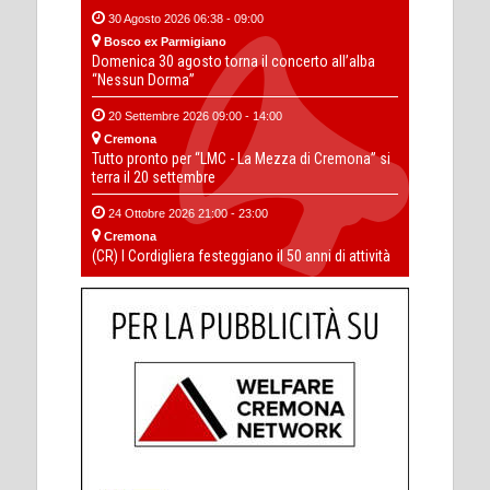
30 Agosto 2026 06:38 - 09:00
Bosco ex Parmigiano
Domenica 30 agosto torna il concerto all’alba
“Nessun Dorma”
20 Settembre 2026 09:00 - 14:00
Cremona
Tutto pronto per “LMC - La Mezza di Cremona” si
terra il 20 settembre
24 Ottobre 2026 21:00 - 23:00
Cremona
(CR) I Cordigliera festeggiano il 50 anni di attività