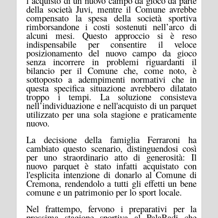
l’acquisto di un nuovo campo da gioco da parte
della società Juvi, mentre il Comune avrebbe
compensato la spesa della società sportiva
rimborsandone i costi sostenuti nell’arco di
alcuni mesi. Questo approccio si è reso
indispensabile per consentire il veloce
posizionamento del nuovo campo da gioco
senza incorrere in problemi riguardanti il
bilancio per il Comune che, come noto, è
sottoposto a adempimenti normativi che in
questa specifica situazione avrebbero dilatato
troppo i tempi. La soluzione consisteva
nell’individuazione e nell'acquisto di un parquet
utilizzato per una sola stagione e praticamente
nuovo.
La decisione della famiglia Ferraroni ha
cambiato questo scenario, distinguendosi così
per uno straordinario atto di generosità: Il
nuovo parquet è stato infatti acquistato con
l'esplicita intenzione di donarlo al Comune di
Cremona, rendendolo a tutti gli effetti un bene
comune e un patrimonio per lo sport locale.
Nel frattempo, fervono i preparativi per la
prossima stagione sportiva al PalaRadi che