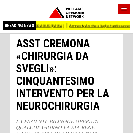
 ANDRAOUS (PAVIA)
BREAKING NEWS
Amnesty Anche a luglio tanti successi ed ingiustizie
ASST CREMONA
«CHIRURGIA DA
SVEGLI»:
CINQUANTESIMO
INTERVENTO PER LA
NEUROCHIRURGIA
LA PAZIENTE BILINGUE OPERATA
QUALCHE GIORNO FA STA BENE.