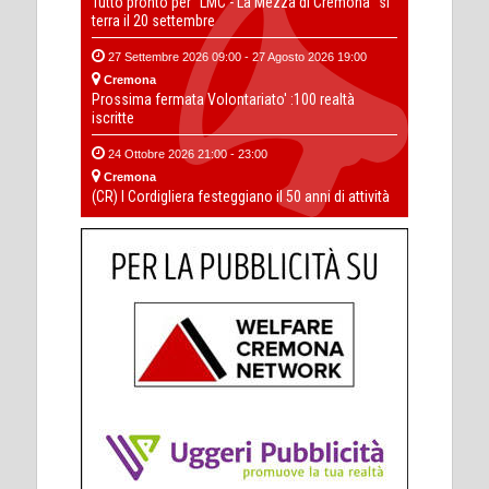
Tutto pronto per “LMC - La Mezza di Cremona” si
terra il 20 settembre
27 Settembre 2026 09:00 - 27 Agosto 2026 19:00
Cremona
Prossima fermata Volontariato' :100 realtà
iscritte
24 Ottobre 2026 21:00 - 23:00
Cremona
(CR) I Cordigliera festeggiano il 50 anni di attività