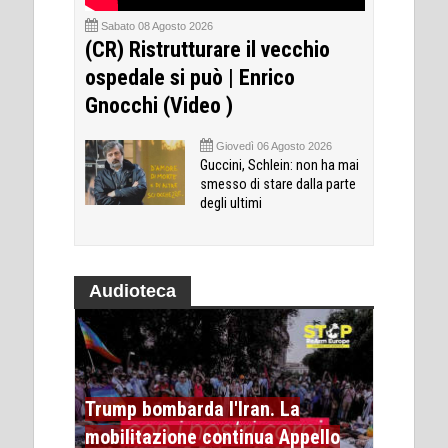
Sabato 08 Agosto 2026
(CR) Ristrutturare il vecchio
ospedale si può | Enrico
Gnocchi (Video )
Giovedì 06 Agosto 2026
Guccini, Schlein: non ha mai
smesso di stare dalla parte
degli ultimi
Audioteca
Trump bombarda l'Iran. La
mobilitazione continua Appello