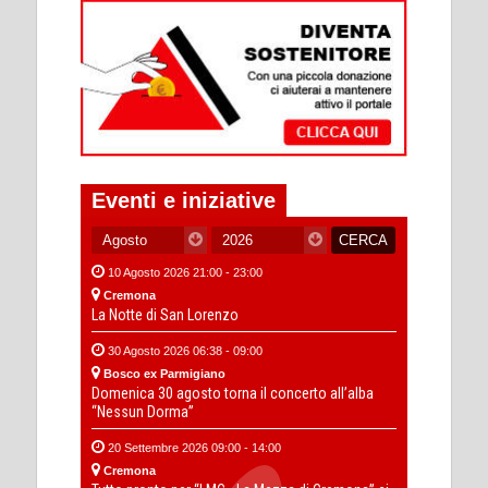
Eventi e iniziative
10 Agosto 2026 21:00 - 23:00
Cremona
La Notte di San Lorenzo
30 Agosto 2026 06:38 - 09:00
Bosco ex Parmigiano
Domenica 30 agosto torna il concerto all’alba
“Nessun Dorma”
20 Settembre 2026 09:00 - 14:00
Cremona