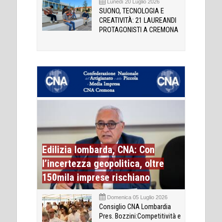
Lunedì 20 Luglio 2026
SUONO, TECNOLOGIA E
CREATIVITÀ: 21 LAUREANDI
PROTAGONISTI A CREMONA
Edilizia lombarda, CNA: Con
l’incertezza geopolitica, oltre
150mila imprese rischiano
Domenica 05 Luglio 2026
Consiglio CNA Lombardia
Pres. Bozzini:Competitività e