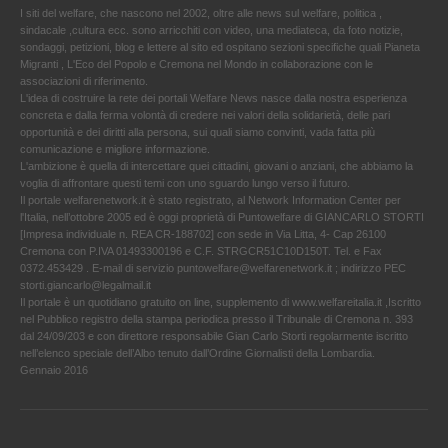
I siti del welfare, che nascono nel 2002, oltre alle news sul welfare, politica ,
sindacale ,cultura ecc. sono arricchiti con video, una mediateca, da foto notizie,
sondaggi, petizioni, blog e lettere al sito ed ospitano sezioni specifiche quali Pianeta
Migranti , L'Eco del Popolo e Cremona nel Mondo in collaborazione con le
associazioni di riferimento.
L'idea di costruire la rete dei portali Welfare News nasce dalla nostra esperienza
concreta e dalla ferma volontà di credere nei valori della solidarietà, delle pari
opportunità e dei diritti alla persona, sui quali siamo convinti, vada fatta più
comunicazione e migliore informazione.
L'ambizione è quella di intercettare quei cittadini, giovani o anziani, che abbiamo la
voglia di affrontare questi temi con uno sguardo lungo verso il futuro.
Il portale welfarenetwork.it è stato registrato, al Network Information Center per
l'Italia, nell’ottobre 2005 ed è oggi proprietà di Puntowelfare di GIANCARLO STORTI
[Impresa individuale n. REA CR-188702] con sede in Via Litta, 4- Cap 26100
Cremona con P.IVA 01493300196 e C.F. STRGCR51C10D150T. Tel. e Fax
0372.453429 . E-mail di servizio puntowelfare@welfarenetwork.it ; indirizzo PEC
storti.giancarlo@legalmail.it
Il portale è un quotidiano gratuito on line, supplemento di www.welfareitalia.it ,Iscritto
nel Pubblico registro della stampa periodica presso il Tribunale di Cremona n. 393
dal 24/09/203 e con direttore responsabile Gian Carlo Storti regolarmente iscritto
nell’elenco speciale dell’Albo tenuto dall’Ordine Giornalisti della Lombardia.
Gennaio 2016