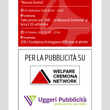
“Nessun Dorma”
20 Settembre 2026 09:00 - 14:00
Cremona
Tutto pronto per “LMC - La Mezza di Cremona” si
terra il 20 settembre
24 Ottobre 2026 21:00 - 23:00
Cremona
(CR) I Cordigliera festeggiano il 50 anni di attività