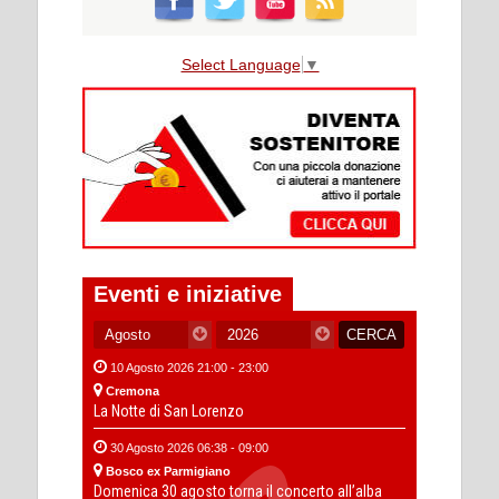
Select Language
▼
Eventi e iniziative
10 Agosto 2026 21:00 - 23:00
Cremona
La Notte di San Lorenzo
30 Agosto 2026 06:38 - 09:00
Bosco ex Parmigiano
Domenica 30 agosto torna il concerto all’alba