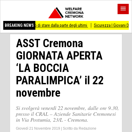
messo di stare dalla parte degli ultimi
BREAKING NEWS
Sicurezza I Giovani Democratici ribattono
ASST Cremona
GIORNATA APERTA
‘LA BOCCIA
PARALIMPICA’ il 22
novembre
Si svolgerà venerdì 22 novembre, dalle ore 9.30,
presso il CRAL – Aziende Sanitarie Cremonesi
in Via Postumia, 23/L - Cremona.
Giovedì 21 Novembre 2019
|
Scritto da
Redazione