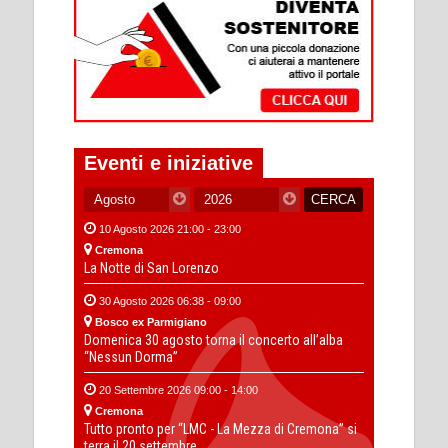
Eventi e iniziative
10 Agosto 2026 21:00 - 23:00
Cremona
La Notte di San Lorenzo
30 Agosto 2026 06:38 - 09:00
Bosco ex Parmigiano
Domenica 30 agosto torna il concerto all’alba
“Nessun Dorma”
20 Settembre 2026 09:00 - 14:00
Cremona
Tutto pronto per “LMC - La Mezza di Cremona” si
terra il 20 settembre