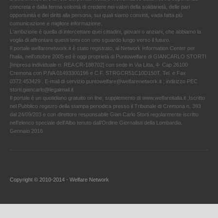
concreta e dalla ferma volontà di credere nei valori della solidarietà, delle pari
opportunità e dei diritti alla persona, sui quali siamo convinti, vada fatta più
comunicazione e migliore informazione.
L'ambizione è quella di intercettare quei cittadini, giovani o anziani, che abbiamo la
voglia di affrontare questi temi con uno sguardo lungo verso il futuro.
Il portale welfarenetwork.it è stato registrato, al Network Information Center per
l'Italia, nell’ottobre 2005 ed è oggi proprietà di Puntowelfare di GIANCARLO STORTI
[Impresa individuale n. REA CR-188702] con sede in Via Litta, 4- Cap 26100
Cremona con P.IVA 01493300196 e C.F. STRGCR51C10D150T. Tel. e Fax
0372.453429 . E-mail di servizio puntowelfare@welfarenetwork.it ; indirizzo PEC
storti.giancarlo@legalmail.it
Il portale è un quotidiano gratuito on line, supplemento di www.welfareitalia.it ,Iscritto
nel Pubblico registro della stampa periodica presso il Tribunale di Cremona n. 393
dal 24/09/203 e con direttore responsabile Gian Carlo Storti regolarmente iscritto
nell’elenco speciale dell’Albo tenuto dall’Ordine Giornalisti della Lombardia.
Gennaio 2016
Copyright © 2010-2014 - Welfare Network