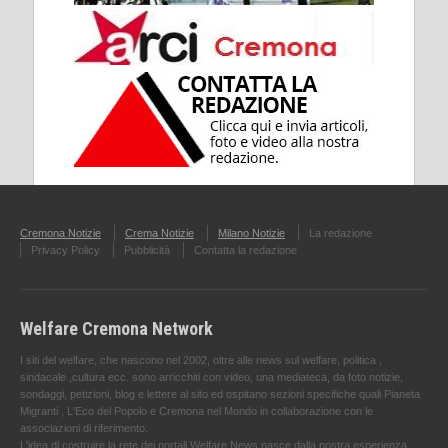
Cremona Notizie
Crema Notizie
Milano Notizie
La redazione
Privacy Policy
Pubblicità
Contatta la redazione
Welfare Cremona Network
I siti del welfare, che nascono nel 2002, oltre alle news sul welfare, politica ,
sindacale ,cultura ecc. sono arricchiti con video, una mediateca, da foto notizie,
sondaggi, petizioni, blog e lettere al sito ed ospitano sezioni specifiche quali Pianeta
Migranti , L'Eco del Popolo e Cremona nel Mondo in collaborazione con le
associazioni di riferimento.
L'idea di costruire la rete dei portali Welfare News nasce dalla nostra esperienza