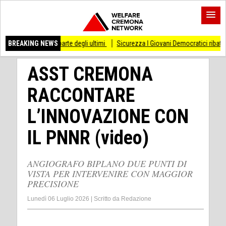
 dalla parte degli ultimi
BREAKING NEWS
Sicurezza I Giovani Democratici ribattono ai Giovani di
ASST CREMONA
RACCONTARE
L’INNOVAZIONE CON
IL PNNR (video)
ANGIOGRAFO BIPLANO DUE PUNTI DI
VISTA PER INTERVENIRE CON MAGGIOR
PRECISIONE
Lunedì 06 Luglio 2026
|
Scritto da
Redazione