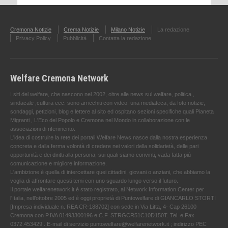
Cremona Notizie
Crema Notizie
Milano Notizie
La redazione
Privacy Policy
Pubblicità
Contatta la redazione
Welfare Cremona Network
I siti del welfare, che nascono nel 2002, oltre alle news sul welfare, politica ,
sindacale ,cultura ecc. sono arricchiti con video, una mediateca, da foto notizie,
sondaggi, petizioni, blog e lettere al sito ed ospitano sezioni specifiche quali Pianeta
Migranti , L'Eco del Popolo e Cremona nel Mondo in collaborazione con le
associazioni di riferimento.
L'idea di costruire la rete dei portali Welfare News nasce dalla nostra esperienza
concreta e dalla ferma volontà di credere nei valori della solidarietà, delle pari
opportunità e dei diritti alla persona, sui quali siamo convinti, vada fatta più
comunicazione e migliore informazione.
L'ambizione è quella di intercettare quei cittadini, giovani o anziani, che abbiamo la
voglia di affrontare questi temi con uno sguardo lungo verso il futuro.
Il portale welfarenetwork.it è stato registrato, al Network Information Center per
l'Italia, nell’ottobre 2005 ed è oggi proprietà di Puntowelfare di GIANCARLO STORTI
[Impresa individuale n. REA CR-188702] con sede in Via Litta, 4- Cap 26100
Cremona con P.IVA 01493300196 e C.F. STRGCR51C10D150T. Tel. e Fax
0372.453429 . E-mail di servizio puntowelfare@welfarenetwork.it ; indirizzo PEC