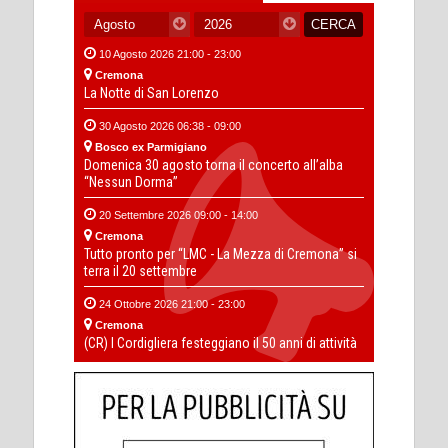
10 Agosto 2026 21:00 - 23:00
Cremona
La Notte di San Lorenzo
30 Agosto 2026 06:38 - 09:00
Bosco ex Parmigiano
Domenica 30 agosto torna il concerto all’alba
“Nessun Dorma”
20 Settembre 2026 09:00 - 14:00
Cremona
Tutto pronto per “LMC - La Mezza di Cremona” si
terra il 20 settembre
24 Ottobre 2026 21:00 - 23:00
Cremona
(CR) I Cordigliera festeggiano il 50 anni di attività