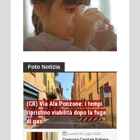
Foto Notizia
(CR) Via Ala Ponzone: i tempi
ripristino viabilità dopo la fuga
di gas
Lunedì 06 Luglio 2026
Cremona Capitale Italiana