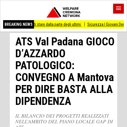
so di stare dalla parte degli ultimi
BREAKING NEWS
Sicurezza I Giovani Democratici ribattono ai
ATS Val Padana GIOCO
D’AZZARDO
PATOLOGICO:
CONVEGNO A Mantova
PER DIRE BASTA ALLA
DIPENDENZA
IL BILANCIO DEI PROGETTI REALIZZATI
NELL’AMBITO DEL PIANO LOCALE GAP DI