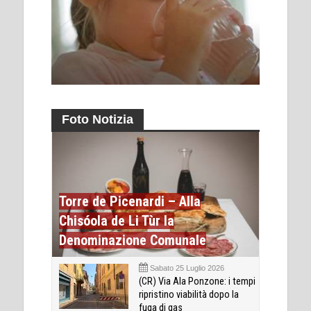
Foto Notizia
Torre de Picenardi – Alla
Chisóola de Li Tùr la
Denominazione Comunale
Sabato 25 Luglio 2026
(CR) Via Ala Ponzone: i tempi
ripristino viabilità dopo la
fuga di gas