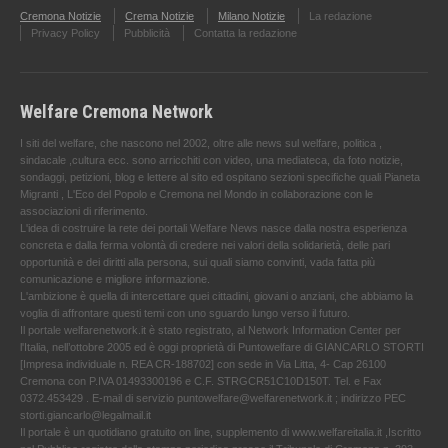
Cremona Notizie
Crema Notizie
Milano Notizie
La redazione
Privacy Policy
Pubblicità
Contatta la redazione
Welfare Cremona Network
I siti del welfare, che nascono nel 2002, oltre alle news sul welfare, politica ,
sindacale ,cultura ecc. sono arricchiti con video, una mediateca, da foto notizie,
sondaggi, petizioni, blog e lettere al sito ed ospitano sezioni specifiche quali Pianeta
Migranti , L'Eco del Popolo e Cremona nel Mondo in collaborazione con le
associazioni di riferimento.
L'idea di costruire la rete dei portali Welfare News nasce dalla nostra esperienza
concreta e dalla ferma volontà di credere nei valori della solidarietà, delle pari
opportunità e dei diritti alla persona, sui quali siamo convinti, vada fatta più
comunicazione e migliore informazione.
L'ambizione è quella di intercettare quei cittadini, giovani o anziani, che abbiamo la
voglia di affrontare questi temi con uno sguardo lungo verso il futuro.
Il portale welfarenetwork.it è stato registrato, al Network Information Center per
l'Italia, nell’ottobre 2005 ed è oggi proprietà di Puntowelfare di GIANCARLO STORTI
[Impresa individuale n. REA CR-188702] con sede in Via Litta, 4- Cap 26100
Cremona con P.IVA 01493300196 e C.F. STRGCR51C10D150T. Tel. e Fax
0372.453429 . E-mail di servizio puntowelfare@welfarenetwork.it ; indirizzo PEC
storti.giancarlo@legalmail.it
Il portale è un quotidiano gratuito on line, supplemento di www.welfareitalia.it ,Iscritto