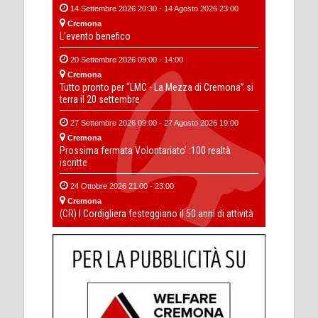
14 Settembre 2026 20:30 - 14 Agosto 2026 23:00
Cremona
L'evento benefico
20 Settembre 2026 09:00 - 14:00
Cremona
Tutto pronto per “LMC - La Mezza di Cremona” si
terra il 20 settembre
27 Settembre 2026 09:00 - 27 Agosto 2026 19:00
Cremona
Prossima fermata Volontariato' :100 realtà
iscritte
24 Ottobre 2026 21:00 - 23:00
Cremona
(CR) I Cordigliera festeggiano il 50 anni di attività