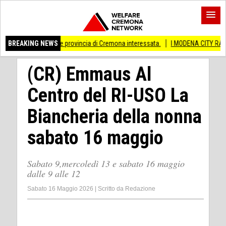
ivati Anche provincia di Cremona interessata.
BREAKING NEWS
I MODENA CITY RAMBLERS AR
(CR) Emmaus Al
Centro del RI-USO La
Biancheria della nonna
sabato 16 maggio
Sabato 9,mercoledì 13 e sabato 16 maggio
dalle 9 alle 12
Sabato 16 Maggio 2026
|
Scritto da
Redazione