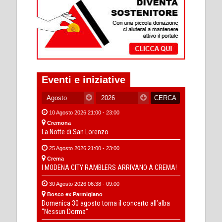
Eventi e iniziative
10 Agosto 2026 21:00 - 23:00
Cremona
La Notte di San Lorenzo
25 Agosto 2026 21:00 - 23:00
Crema
I MODENA CITY RAMBLERS ARRIVANO A CREMA!
30 Agosto 2026 06:38 - 09:00
Bosco ex Parmigiano
Domenica 30 agosto torna il concerto all’alba
“Nessun Dorma”