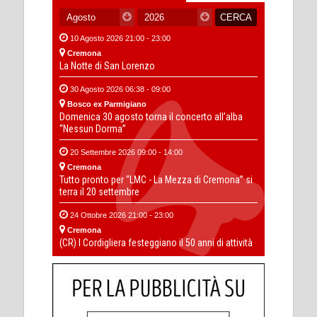
10 Agosto 2026 21:00 - 23:00
Cremona
La Notte di San Lorenzo
30 Agosto 2026 06:38 - 09:00
Bosco ex Parmigiano
Domenica 30 agosto torna il concerto all’alba
“Nessun Dorma”
20 Settembre 2026 09:00 - 14:00
Cremona
Tutto pronto per “LMC - La Mezza di Cremona” si
terra il 20 settembre
24 Ottobre 2026 21:00 - 23:00
Cremona
(CR) I Cordigliera festeggiano il 50 anni di attività