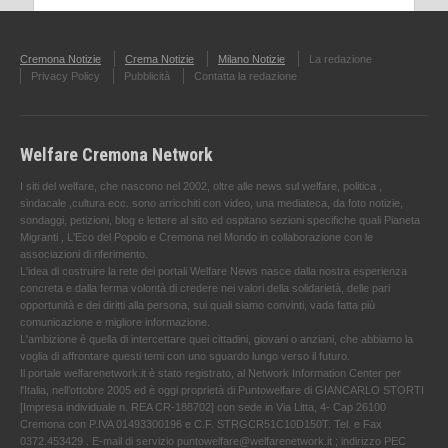
Cremona Notizie
Crema Notizie
Milano Notizie
La redazione
Privacy Policy
Pubblicità
Contatta la redazione
Welfare Cremona Network
I siti del welfare, che nascono nel 2002, oltre alle news sul welfare, politica ,
sindacale ,cultura ecc. sono arricchiti con video, una mediateca, da foto notizie,
sondaggi, petizioni, blog e lettere al sito ed ospitano sezioni specifiche quali Pianeta
Migranti , L'Eco del Popolo e Cremona nel Mondo in collaborazione con le
associazioni di riferimento.
L'idea di costruire la rete dei portali Welfare News nasce dalla nostra esperienza
concreta e dalla ferma volontà di credere nei valori della solidarietà, delle pari
opportunità e dei diritti alla persona, sui quali siamo convinti, vada fatta più
comunicazione e migliore informazione.
L'ambizione è quella di intercettare quei cittadini, giovani o anziani, che abbiamo la
voglia di affrontare questi temi con uno sguardo lungo verso il futuro.
Il portale welfarenetwork.it è stato registrato, al Network Information Center per
l'Italia, nell’ottobre 2005 ed è oggi proprietà di Puntowelfare di GIANCARLO STORTI
[Impresa individuale n. REA CR-188702] con sede in Via Litta, 4- Cap 26100
Cremona con P.IVA 01493300196 e C.F. STRGCR51C10D150T. Tel. e Fax
0372.453429 . E-mail di servizio puntowelfare@welfarenetwork.it ; indirizzo PEC