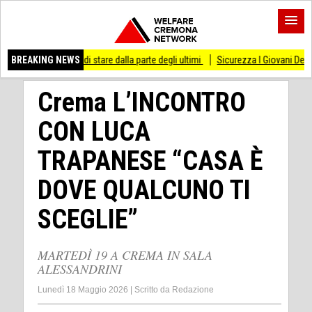
sso di stare dalla parte degli ultimi
BREAKING NEWS
Sicurezza I Giovani Democratici ribattono 
Crema L’INCONTRO
CON LUCA
TRAPANESE “CASA È
DOVE QUALCUNO TI
SCEGLIE”
MARTEDÌ 19 A CREMA IN SALA
ALESSANDRINI
Lunedì 18 Maggio 2026
|
Scritto da
Redazione