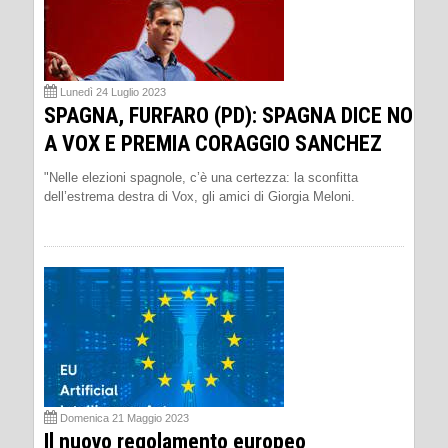
Lunedì 24 Luglio 2023
SPAGNA, FURFARO (PD): SPAGNA DICE NO
A VOX E PREMIA CORAGGIO SANCHEZ
"Nelle elezioni spagnole, c’è una certezza: la sconfitta
dell’estrema destra di Vox, gli amici di Giorgia Meloni.
Domenica 21 Maggio 2023
Il nuovo regolamento europeo