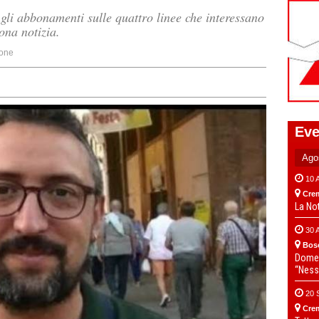
gli abbonamenti sulle quattro linee che interessano
ona notizia.
one
Eve
10 
Cre
La No
30 
Bos
Domen
“Ness
20 
Cre