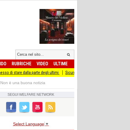
NDO
RUBRICHE
VIDEO
ULTIME
lla parte degli ultimi
Sicurezza I Giovani Democratici ribattono ai Giovani di Fr
 Non è una buona notizia
SEGUI
WELFARE NETWORK
Select Language
▼