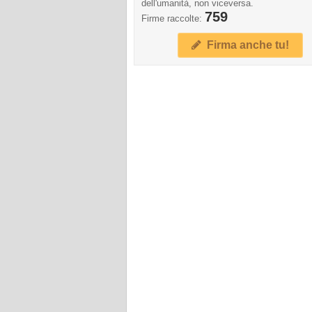
dell'umanità, non viceversa.
759
Firme raccolte:
Firma anche tu!