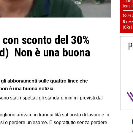
Tutto
terra 
24 
Cre
(CR) I
 con sconto del 30%
Pd) Non è una buona
 gli abbonamenti sulle quattro linee che
 non è una buona notizia.
no stati rispettati gli standard minimi previsti dal
gliono arrivare in tranquillità sul posto di lavoro e in
ssi o perdere un'esame. E soprattutto senza perdere