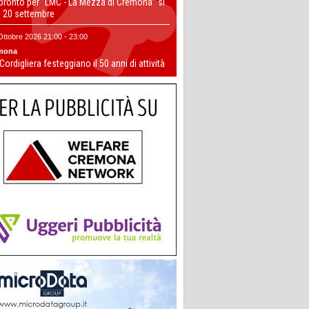
 pronto per “LMC - La Mezza di Cremona” si
il 20 settembre
Ottobre 2026 21:00 - 23:00
mona
 Cordigliera festeggiano il 50 anni di attività