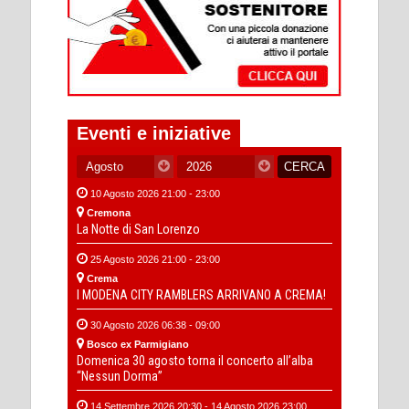
Eventi e iniziative
10 Agosto 2026 21:00 - 23:00
Cremona
La Notte di San Lorenzo
25 Agosto 2026 21:00 - 23:00
Crema
I MODENA CITY RAMBLERS ARRIVANO A CREMA!
30 Agosto 2026 06:38 - 09:00
Bosco ex Parmigiano
Domenica 30 agosto torna il concerto all’alba
“Nessun Dorma”
14 Settembre 2026 20:30 - 14 Agosto 2026 23:00