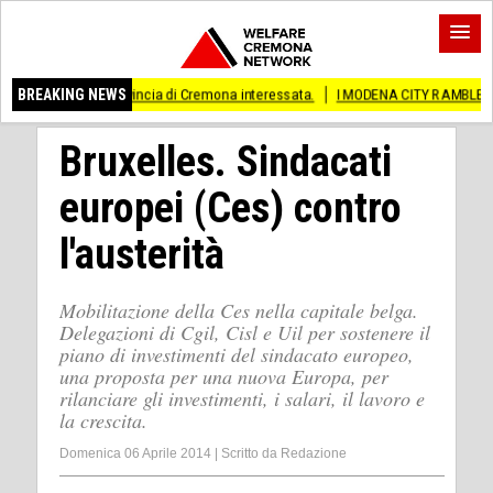
rovincia di Cremona interessata.
BREAKING NEWS
I MODENA CITY RAMBLERS ARRIVANO A CR
Bruxelles. Sindacati
europei (Ces) contro
l'austerità
Mobilitazione della Ces nella capitale belga.
Delegazioni di Cgil, Cisl e Uil per sostenere il
piano di investimenti del sindacato europeo,
una proposta per una nuova Europa, per
rilanciare gli investimenti, i salari, il lavoro e
la crescita.
Domenica 06 Aprile 2014
|
Scritto da
Redazione