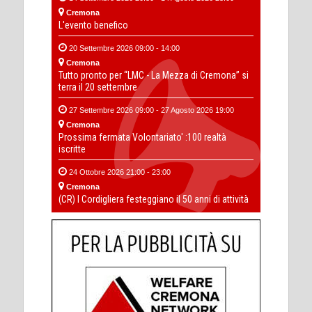
Cremona
L'evento benefico
20 Settembre 2026 09:00 - 14:00
Cremona
Tutto pronto per “LMC - La Mezza di Cremona” si
terra il 20 settembre
27 Settembre 2026 09:00 - 27 Agosto 2026 19:00
Cremona
Prossima fermata Volontariato' :100 realtà
iscritte
24 Ottobre 2026 21:00 - 23:00
Cremona
(CR) I Cordigliera festeggiano il 50 anni di attività