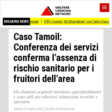
magiovani
BREAKING NEWS
(CR) L'evento 'Gli Straordinari' con Carlo Cracco anticipato al 14 s
Caso Tamoil:
Conferenza dei servizi
conferma l’assenza di
rischio sanitario per i
fruitori dell’area
Gli elementi acquisiti meritano approfondimenti
e sono utili per ulteriori valutazioni tecniche e
operative
Sabato 02 Aprile 2022
|
Scritto da
Redazione