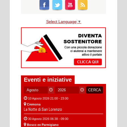
Select Language
▼
Eventi e iniziative
10 Agosto 2026 21:00 - 23:00
Cremona
La Notte di San Lorenzo
30 Agosto 2026 06:38 - 09:00
Bosco ex Parmigiano