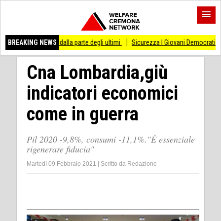
 dalla parte degli ultimi
BREAKING NEWS
Sicurezza I Giovani Democratici ribattono ai Giovani di
Cna Lombardia,giù
indicatori economici
come in guerra
Pil 2020 -9,8%, consumi -11,1%."È essenziale
rigenerare fiducia"
Martedì 09 Febbraio 2021
|
Scritto da
Redazione