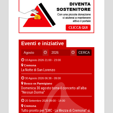
Eventi e iniziative
10 Agosto 2026 21:00 - 23:00
Cremona
La Notte di San Lorenzo
30 Agosto 2026 06:38 - 09:00
Bosco ex Parmigiano
Domenica 30 agosto torna il concerto all’alba
“Nessun Dorma”
20 Settembre 2026 09:00 - 14:00
Cremona
Tutto pronto per “LMC - La Mezza di Cremona” si