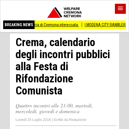
nche provincia di Cremona interessata.
BREAKING NEWS
I MODENA CITY RAMBLERS ARRIVANO
Crema, calendario
degli incontri pubblici
alla Festa di
Rifondazione
Comunista
Quattro incontri alle 21:00, martedì,
mercoledì, giovedì e domenica
Lunedì 25 Luglio 2016
|
Scritto da
Redazione