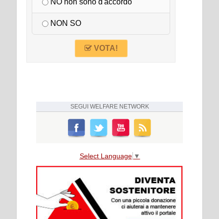
NO non sono d'accordo
NON SO
VOTA!
SEGUI
WELFARE NETWORK
Select Language
▼