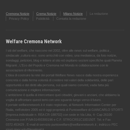
Cremona Notizie
Crema Notizie
Milano Notizie
La redazione
Privacy Policy
Pubblicità
Contatta la redazione
Welfare Cremona Network
I siti del welfare, che nascono nel 2002, oltre alle news sul welfare, politica ,
sindacale ,cultura ecc. sono arricchiti con video, una mediateca, da foto notizie,
sondaggi, petizioni, blog e lettere al sito ed ospitano sezioni specifiche quali Pianeta
Migranti , L'Eco del Popolo e Cremona nel Mondo in collaborazione con le
associazioni di riferimento.
L'idea di costruire la rete dei portali Welfare News nasce dalla nostra esperienza
concreta e dalla ferma volontà di credere nei valori della solidarietà, delle pari
opportunità e dei diritti alla persona, sui quali siamo convinti, vada fatta più
comunicazione e migliore informazione.
L'ambizione è quella di intercettare quei cittadini, giovani o anziani, che abbiamo la
voglia di affrontare questi temi con uno sguardo lungo verso il futuro.
Il portale welfarenetwork.it è stato registrato, al Network Information Center per
l'Italia, nell’ottobre 2005 ed è oggi proprietà di Puntowelfare di GIANCARLO STORTI
[Impresa individuale n. REA CR-188702] con sede in Via Litta, 4- Cap 26100
Cremona con P.IVA 01493300196 e C.F. STRGCR51C10D150T. Tel. e Fax
0372.453429 . E-mail di servizio puntowelfare@welfarenetwork.it ; indirizzo PEC
storti.giancarlo@legalmail.it