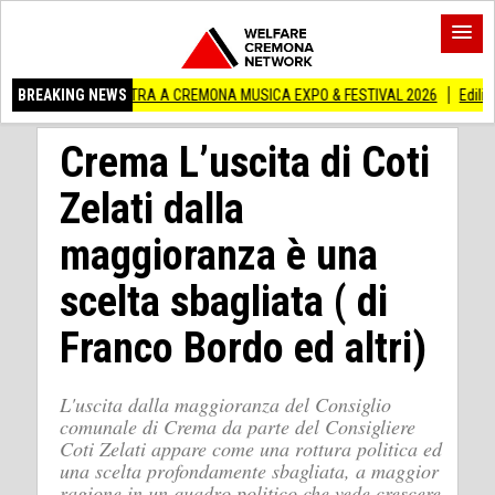
A IN MOSTRA A CREMONA MUSICA EXPO & FESTIVAL 2026
BREAKING NEWS
Edilizia lombard
Crema L’uscita di Coti
Zelati dalla
maggioranza è una
scelta sbagliata ( di
Franco Bordo ed altri)
L'uscita dalla maggioranza del Consiglio
comunale di Crema da parte del Consigliere
Coti Zelati appare come una rottura politica ed
una scelta profondamente sbagliata, a maggior
ragione in un quadro politico che vede crescere