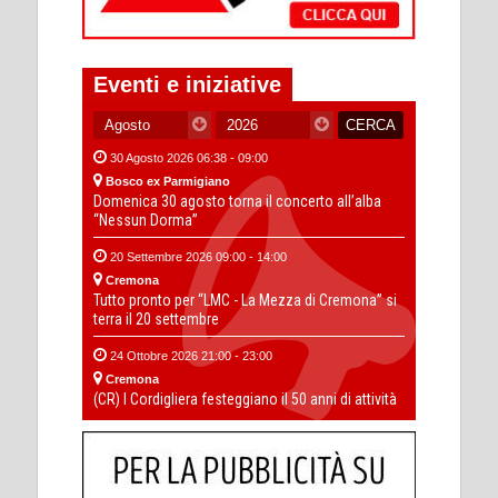
Eventi e iniziative
30 Agosto 2026 06:38 - 09:00
Bosco ex Parmigiano
Domenica 30 agosto torna il concerto all’alba
“Nessun Dorma”
20 Settembre 2026 09:00 - 14:00
Cremona
Tutto pronto per “LMC - La Mezza di Cremona” si
terra il 20 settembre
24 Ottobre 2026 21:00 - 23:00
Cremona
(CR) I Cordigliera festeggiano il 50 anni di attività