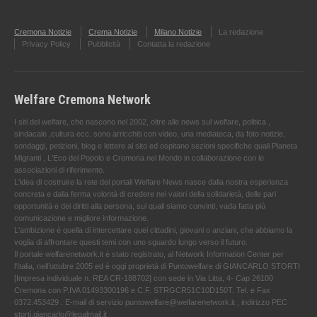
Cremona Notizie
Crema Notizie
Milano Notizie
La redazione
Privacy Policy
Pubblicità
Contatta la redazione
Welfare Cremona Network
I siti del welfare, che nascono nel 2002, oltre alle news sul welfare, politica ,
sindacale ,cultura ecc. sono arricchiti con video, una mediateca, da foto notizie,
sondaggi, petizioni, blog e lettere al sito ed ospitano sezioni specifiche quali Pianeta
Migranti , L'Eco del Popolo e Cremona nel Mondo in collaborazione con le
associazioni di riferimento.
L'idea di costruire la rete dei portali Welfare News nasce dalla nostra esperienza
concreta e dalla ferma volontà di credere nei valori della solidarietà, delle pari
opportunità e dei diritti alla persona, sui quali siamo convinti, vada fatta più
comunicazione e migliore informazione.
L'ambizione è quella di intercettare quei cittadini, giovani o anziani, che abbiamo la
voglia di affrontare questi temi con uno sguardo lungo verso il futuro.
Il portale welfarenetwork.it è stato registrato, al Network Information Center per
l'Italia, nell’ottobre 2005 ed è oggi proprietà di Puntowelfare di GIANCARLO STORTI
[Impresa individuale n. REA CR-188702] con sede in Via Litta, 4- Cap 26100
Cremona con P.IVA 01493300196 e C.F. STRGCR51C10D150T. Tel. e Fax
0372.453429 . E-mail di servizio puntowelfare@welfarenetwork.it ; indirizzo PEC
storti.giancarlo@legalmail.it