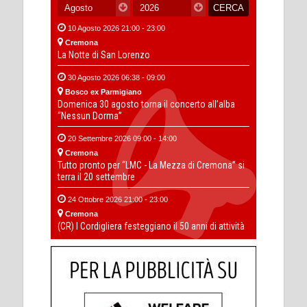
10 Agosto 2026 21:00 - 23:00
Cremona
La Notte di San Lorenzo
30 Agosto 2026 06:38 - 09:00
Bosco ex Parmigiano
Domenica 30 agosto torna il concerto all’alba
“Nessun Dorma”
20 Settembre 2026 09:00 - 14:00
Cremona
Tutto pronto per “LMC - La Mezza di Cremona” si
terra il 20 settembre
24 Ottobre 2026 21:00 - 23:00
Cremona
(CR) I Cordigliera festeggiano il 50 anni di attività