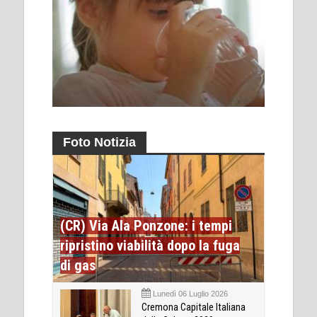
Foto Notizia
(CR) Via Ala Ponzone: i tempi
ripristino viabilità dopo la fuga
di gas
Lunedì 06 Luglio 2026
Cremona Capitale Italiana