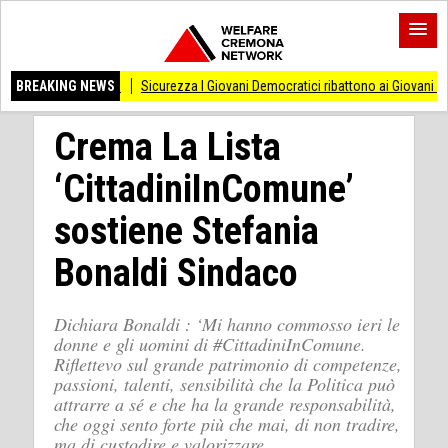
gli ultimi
BREAKING NEWS
Sicurezza I Giovani Democratici ribattono ai Giovani di Fratellli d'Ita
Crema La Lista
‘CittadiniInComune’
sostiene Stefania
Bonaldi Sindaco
Dichiara Bonaldi : ‘Mi hanno commosso ieri le
donne e gli uomini di #CittadiniInComune.
Riflettevo sul grande patrimonio di competenze,
passioni, talenti, sensibilità che la Politica può
attrarre a sé e che ha la grande responsabilità,
che oggi sento forte più che mai, di non tradire,
ma di custodire e valorizzare.