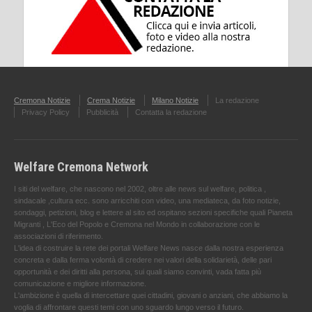
Cremona Notizie
Crema Notizie
Milano Notizie
La redazione
Privacy Policy
Pubblicità
Contatta la redazione
Welfare Cremona Network
I siti del welfare, che nascono nel 2002, oltre alle news sul welfare, politica ,
sindacale ,cultura ecc. sono arricchiti con video, una mediateca, da foto notizie,
sondaggi, petizioni, blog e lettere al sito ed ospitano sezioni specifiche quali Pianeta
Migranti , L'Eco del Popolo e Cremona nel Mondo in collaborazione con le
associazioni di riferimento.
L'idea di costruire la rete dei portali Welfare News nasce dalla nostra esperienza
concreta e dalla ferma volontà di credere nei valori della solidarietà, delle pari
opportunità e dei diritti alla persona, sui quali siamo convinti, vada fatta più
comunicazione e migliore informazione.
L'ambizione è quella di intercettare quei cittadini, giovani o anziani, che abbiamo la
voglia di affrontare questi temi con uno sguardo lungo verso il futuro.