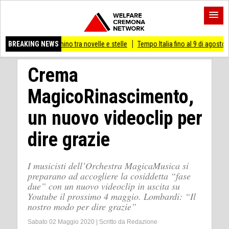
no tra novelle e stelle
BREAKING NEWS
Tempo Italia fino al 9 di agosto
(Mi) PIANO STRA
Crema
MagicoRinascimento,
un nuovo videoclip per
dire grazie
I musicisti dell’Orchestra MagicaMusica si
preparano ad accogliere la cosiddetta “fase
due” con un nuovo videoclip in uscita su
Youtube il prossimo 4 maggio. Lombardi: “Il
nostro modo per dire grazie”
Sabato 02 Maggio 2020
|
Scritto da
Redazione