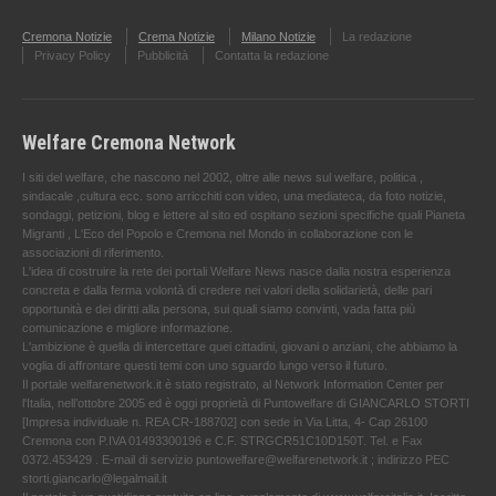
Cremona Notizie
Crema Notizie
Milano Notizie
La redazione
Privacy Policy
Pubblicità
Contatta la redazione
Welfare Cremona Network
I siti del welfare, che nascono nel 2002, oltre alle news sul welfare, politica ,
sindacale ,cultura ecc. sono arricchiti con video, una mediateca, da foto notizie,
sondaggi, petizioni, blog e lettere al sito ed ospitano sezioni specifiche quali Pianeta
Migranti , L'Eco del Popolo e Cremona nel Mondo in collaborazione con le
associazioni di riferimento.
L'idea di costruire la rete dei portali Welfare News nasce dalla nostra esperienza
concreta e dalla ferma volontà di credere nei valori della solidarietà, delle pari
opportunità e dei diritti alla persona, sui quali siamo convinti, vada fatta più
comunicazione e migliore informazione.
L'ambizione è quella di intercettare quei cittadini, giovani o anziani, che abbiamo la
voglia di affrontare questi temi con uno sguardo lungo verso il futuro.
Il portale welfarenetwork.it è stato registrato, al Network Information Center per
l'Italia, nell’ottobre 2005 ed è oggi proprietà di Puntowelfare di GIANCARLO STORTI
[Impresa individuale n. REA CR-188702] con sede in Via Litta, 4- Cap 26100
Cremona con P.IVA 01493300196 e C.F. STRGCR51C10D150T. Tel. e Fax
0372.453429 . E-mail di servizio puntowelfare@welfarenetwork.it ; indirizzo PEC
storti.giancarlo@legalmail.it