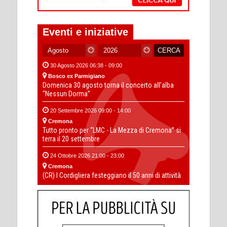
Eventi e iniziative
30 Agosto 2026 06:38 - 09:00
Bosco ex Parmigiano
Domenica 30 agosto torna il concerto all’alba
“Nessun Dorma”
20 Settembre 2026 09:00 - 14:00
Cremona
Tutto pronto per “LMC - La Mezza di Cremona” si
terra il 20 settembre
24 Ottobre 2026 21:00 - 23:00
Cremona
(CR) I Cordigliera festeggiano il 50 anni di attività