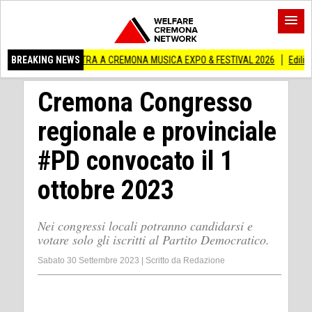
N MOSTRA A CREMONA MUSICA EXPO & FESTIVAL 2026
BREAKING NEWS
Edilizia lombarda, C
Cremona Congresso
regionale e provinciale
#PD convocato il 1
ottobre 2023
Nei congressi locali potranno candidarsi e
votare solo gli iscritti al Partito Democratico.
Sabato 30 Settembre 2023
|
Scritto da
Redazione