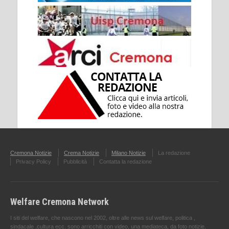
Cremona Notizie
Crema Notizie
Milano Notizie
La redazione
Privacy Policy
Pubblicità
Contatta la redazione
Welfare Cremona Network
I siti del welfare, che nascono nel 2002, oltre alle news sul welfare, politica ,
sindacale ,cultura ecc. sono arricchiti con video, una mediateca, da foto notizie,