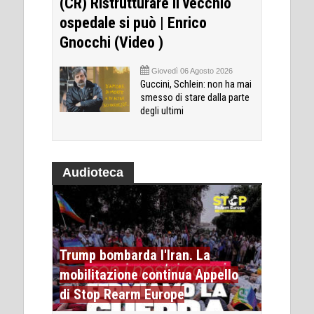
(CR) Ristrutturare il vecchio
ospedale si può | Enrico
Gnocchi (Video )
Giovedì 06 Agosto 2026
Guccini, Schlein: non ha mai
smesso di stare dalla parte
degli ultimi
Audioteca
Trump bombarda l'Iran. La
mobilitazione continua Appello
di Stop Rearm Europe