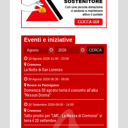
Eventi e iniziative
10 Agosto 2026 21:00 - 23:00
Cremona
La Notte di San Lorenzo
30 Agosto 2026 06:38 - 09:00
Bosco ex Parmigiano
Domenica 30 agosto torna il concerto all’alba
“Nessun Dorma”
20 Settembre 2026 09:00 - 14:00
Cremona
Tutto pronto per “LMC - La Mezza di Cremona” si
terra il 20 settembre