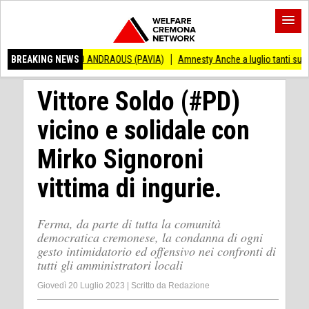
NCENZO ANDRAOUS (PAVIA)
BREAKING NEWS
Amnesty Anche a luglio tanti successi ed ingius
Vittore Soldo (#PD)
vicino e solidale con
Mirko Signoroni
vittima di ingurie.
Ferma, da parte di tutta la comunità
democratica cremonese, la condanna di ogni
gesto intimidatorio ed offensivo nei confronti di
tutti gli amministratori locali
Giovedì 20 Luglio 2023
|
Scritto da
Redazione