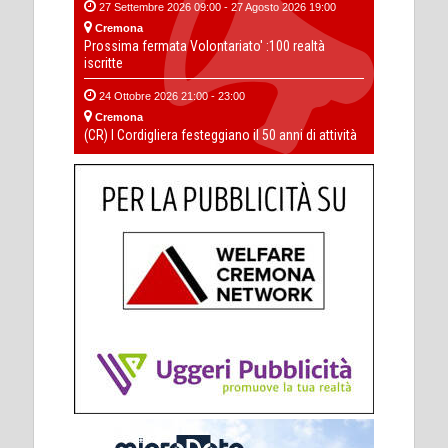
27 Settembre 2026 09:00 - 27 Agosto 2026 19:00
Cremona
Prossima fermata Volontariato' :100 realtà
iscritte
24 Ottobre 2026 21:00 - 23:00
Cremona
(CR) I Cordigliera festeggiano il 50 anni di attività