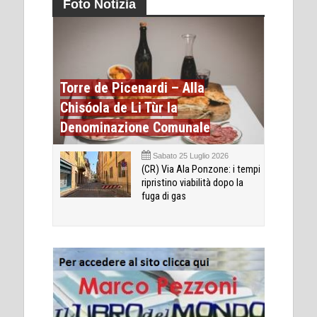
Foto Notizia
Torre de Picenardi – Alla
Chisóola de Li Tùr la
Denominazione Comunale
Sabato 25 Luglio 2026
(CR) Via Ala Ponzone: i tempi
ripristino viabilità dopo la
fuga di gas