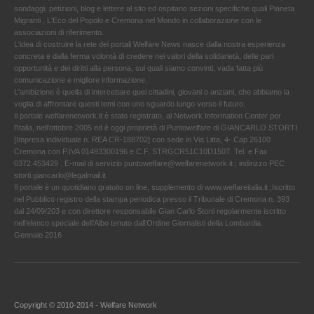
sondaggi, petizioni, blog e lettere al sito ed ospitano sezioni specifiche quali Pianeta
Migranti , L'Eco del Popolo e Cremona nel Mondo in collaborazione con le
associazioni di riferimento.
L'idea di costruire la rete dei portali Welfare News nasce dalla nostra esperienza
concreta e dalla ferma volontà di credere nei valori della solidarietà, delle pari
opportunità e dei diritti alla persona, sui quali siamo convinti, vada fatta più
comunicazione e migliore informazione.
L'ambizione è quella di intercettare quei cittadini, giovani o anziani, che abbiamo la
voglia di affrontare questi temi con uno sguardo lungo verso il futuro.
Il portale welfarenetwork.it è stato registrato, al Network Information Center per
l'Italia, nell’ottobre 2005 ed è oggi proprietà di Puntowelfare di GIANCARLO STORTI
[Impresa individuale n. REA CR-188702] con sede in Via Litta, 4- Cap 26100
Cremona con P.IVA 01493300196 e C.F. STRGCR51C10D150T. Tel. e Fax
0372.453429 . E-mail di servizio puntowelfare@welfarenetwork.it ; indirizzo PEC
storti.giancarlo@legalmail.it
Il portale è un quotidiano gratuito on line, supplemento di www.welfareitalia.it ,Iscritto
nel Pubblico registro della stampa periodica presso il Tribunale di Cremona n. 393
dal 24/09/203 e con direttore responsabile Gian Carlo Storti regolarmente iscritto
nell’elenco speciale dell’Albo tenuto dall’Ordine Giornalisti della Lombardia.
Gennaio 2016
Copyright © 2010-2014 - Welfare Network