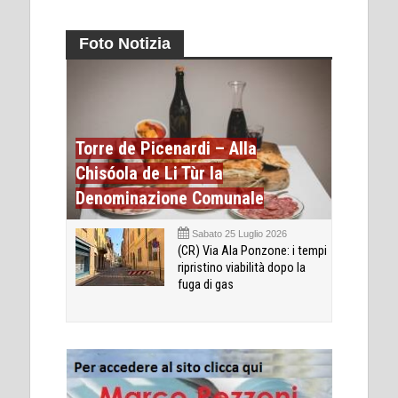
Foto Notizia
Torre de Picenardi – Alla
Chisóola de Li Tùr la
Denominazione Comunale
Sabato 25 Luglio 2026
(CR) Via Ala Ponzone: i tempi
ripristino viabilità dopo la
fuga di gas