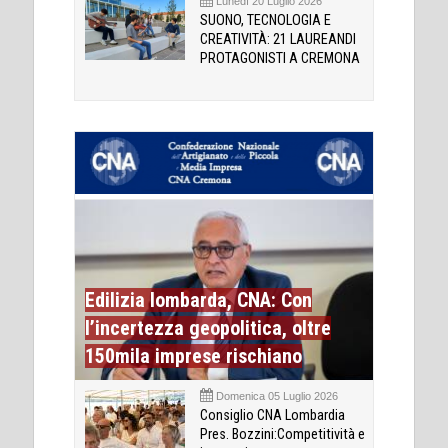
Lunedì 20 Luglio 2026
SUONO, TECNOLOGIA E
CREATIVITÀ: 21 LAUREANDI
PROTAGONISTI A CREMONA
Edilizia lombarda, CNA: Con
l’incertezza geopolitica, oltre
150mila imprese rischiano
Domenica 05 Luglio 2026
Consiglio CNA Lombardia
Pres. Bozzini:Competitività e