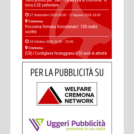
Tutto pronto per “LMC - La Mezza di Cremona” si
terra il 20 settembre
27 Settembre 2026 09:00 - 27 Agosto 2026 19:00
Cremona
Prossima fermata Volontariato' :100 realtà
iscritte
24 Ottobre 2026 21:00 - 23:00
Cremona
(CR) I Cordigliera festeggiano il 50 anni di attività