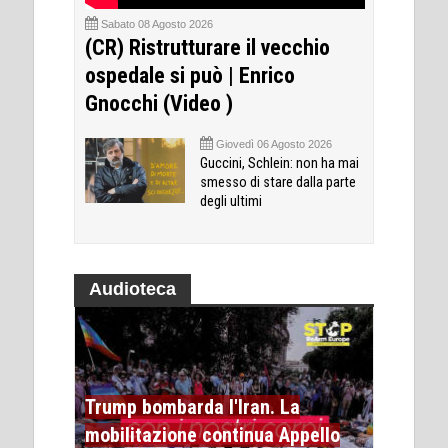
Sabato 08 Agosto 2026
(CR) Ristrutturare il vecchio
ospedale si può | Enrico
Gnocchi (Video )
Giovedì 06 Agosto 2026
Guccini, Schlein: non ha mai
smesso di stare dalla parte
degli ultimi
Audioteca
Trump bombarda l'Iran. La
mobilitazione continua Appello