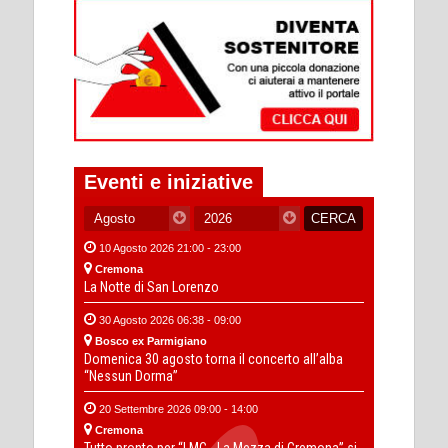
Eventi e iniziative
10 Agosto 2026 21:00 - 23:00
Cremona
La Notte di San Lorenzo
30 Agosto 2026 06:38 - 09:00
Bosco ex Parmigiano
Domenica 30 agosto torna il concerto all’alba
“Nessun Dorma”
20 Settembre 2026 09:00 - 14:00
Cremona