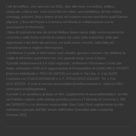
I siti del welfare, che nascono nel 2002, oltre alle news sul welfare, politica ,
sindacale ,cultura ecc. sono arricchiti con video, una mediateca, da foto notizie,
sondaggi, petizioni, blog e lettere al sito ed ospitano sezioni specifiche quali Pianeta
Migranti , L'Eco del Popolo e Cremona nel Mondo in collaborazione con le
associazioni di riferimento.
L'idea di costruire la rete dei portali Welfare News nasce dalla nostra esperienza
concreta e dalla ferma volontà di credere nei valori della solidarietà, delle pari
opportunità e dei diritti alla persona, sui quali siamo convinti, vada fatta più
comunicazione e migliore informazione.
L'ambizione è quella di intercettare quei cittadini, giovani o anziani, che abbiamo la
voglia di affrontare questi temi con uno sguardo lungo verso il futuro.
Il portale welfarenetwork.it è stato registrato, al Network Information Center per
l'Italia, nell’ottobre 2005 ed è oggi proprietà di Puntowelfare di GIANCARLO STORTI
[Impresa individuale n. REA CR-188702] con sede in Via Litta, 4- Cap 26100
Cremona con P.IVA 01493300196 e C.F. STRGCR51C10D150T. Tel. e Fax
0372.453429 . E-mail di servizio puntowelfare@welfarenetwork.it ; indirizzo PEC
storti.giancarlo@legalmail.it
Il portale è un quotidiano gratuito on line, supplemento di www.welfareitalia.it ,Iscritto
nel Pubblico registro della stampa periodica presso il Tribunale di Cremona n. 393
dal 24/09/203 e con direttore responsabile Gian Carlo Storti regolarmente iscritto
nell’elenco speciale dell’Albo tenuto dall’Ordine Giornalisti della Lombardia.
Gennaio 2016