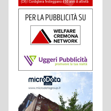
(CR) I Cordigliera festeggiano il 50 anni di attività