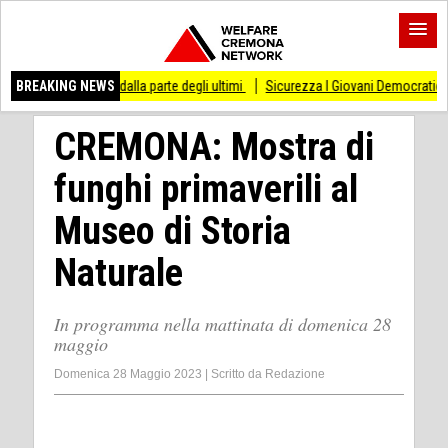
di stare dalla parte degli ultimi
BREAKING NEWS
Sicurezza I Giovani Democratici ribattono ai G
CREMONA: Mostra di
funghi primaverili al
Museo di Storia
Naturale
In programma nella mattinata di domenica 28
maggio
Domenica 28 Maggio 2023
|
Scritto da
Redazione