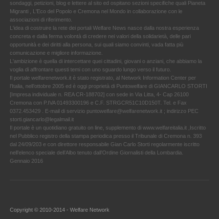
sondaggi, petizioni, blog e lettere al sito ed ospitano sezioni specifiche quali Pianeta
Migranti , L'Eco del Popolo e Cremona nel Mondo in collaborazione con le
associazioni di riferimento.
L'idea di costruire la rete dei portali Welfare News nasce dalla nostra esperienza
concreta e dalla ferma volontà di credere nei valori della solidarietà, delle pari
opportunità e dei diritti alla persona, sui quali siamo convinti, vada fatta più
comunicazione e migliore informazione.
L'ambizione è quella di intercettare quei cittadini, giovani o anziani, che abbiamo la
voglia di affrontare questi temi con uno sguardo lungo verso il futuro.
Il portale welfarenetwork.it è stato registrato, al Network Information Center per
l'Italia, nell’ottobre 2005 ed è oggi proprietà di Puntowelfare di GIANCARLO STORTI
[Impresa individuale n. REA CR-188702] con sede in Via Litta, 4- Cap 26100
Cremona con P.IVA 01493300196 e C.F. STRGCR51C10D150T. Tel. e Fax
0372.453429 . E-mail di servizio puntowelfare@welfarenetwork.it ; indirizzo PEC
storti.giancarlo@legalmail.it
Il portale è un quotidiano gratuito on line, supplemento di www.welfareitalia.it ,Iscritto
nel Pubblico registro della stampa periodica presso il Tribunale di Cremona n. 393
dal 24/09/203 e con direttore responsabile Gian Carlo Storti regolarmente iscritto
nell’elenco speciale dell’Albo tenuto dall’Ordine Giornalisti della Lombardia.
Gennaio 2016
Copyright © 2010-2014 - Welfare Network