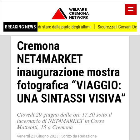
so di stare dalla parte degli ultimi
BREAKING NEWS
Sicurezza I Giovani Democratici ribattono a
Cremona
NET4MARKET
inaugurazione mostra
fotografica “VIAGGIO:
UNA SINTASSI VISIVA”
Giovedì 29 giugno dalle ore 17.30 sotto il
lucernario di NET4MARKET in Corso
Matteotti, 15 a Cremona
Venerdì 23 Giugno 2023
|
Scritto da
Redazione