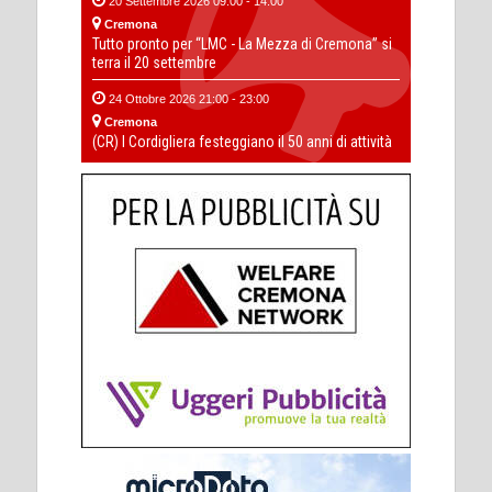
20 Settembre 2026 09:00 - 14:00
Cremona
Tutto pronto per “LMC - La Mezza di Cremona” si
terra il 20 settembre
24 Ottobre 2026 21:00 - 23:00
Cremona
(CR) I Cordigliera festeggiano il 50 anni di attività