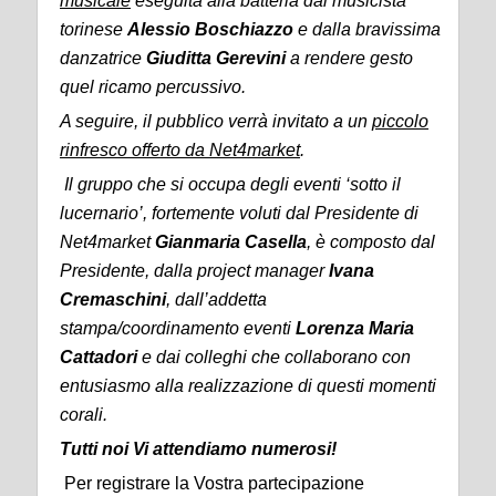
musicale
eseguita alla batteria dal musicista
torinese
Alessio Boschiazzo
e dalla bravissima
danzatrice
Giuditta Gerevini
a rendere gesto
quel ricamo percussivo.
A seguire, il pubblico verrà invitato a un
piccolo
rinfresco offerto da Net4market
.
Il gruppo che si occupa degli eventi ‘sotto il
lucernario’, fortemente voluti dal Presidente di
Net4market
Gianmaria Casella
, è composto dal
Presidente, dalla project manager
Ivana
Cremaschini
, dall’addetta
stampa/coordinamento eventi
Lorenza Maria
Cattadori
e dai colleghi che collaborano con
entusiasmo alla realizzazione di questi momenti
corali.
Tutti noi Vi attendiamo numerosi!
Per registrare la Vostra partecipazione