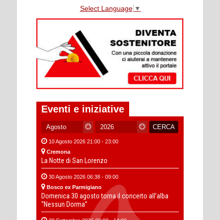
Select Language
▼
Eventi e iniziative
10 Agosto 2026 21:00 - 23:00
Cremona
La Notte di San Lorenzo
30 Agosto 2026 06:38 - 09:00
Bosco ex Parmigiano
Domenica 30 agosto torna il concerto all’alba
“Nessun Dorma”