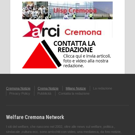
Cremona Notizie
Crema Notizie
Milano Notizie
La redazione
Privacy Policy
Pubblicità
Contatta la redazione
Welfare Cremona Network
I siti del welfare, che nascono nel 2002, oltre alle news sul welfare, politica ,
sindacale ,cultura ecc. sono arricchiti con video, una mediateca, da foto notizie,