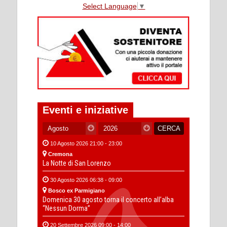
Select Language
▼
Eventi e iniziative
10 Agosto 2026 21:00 - 23:00
Cremona
La Notte di San Lorenzo
30 Agosto 2026 06:38 - 09:00
Bosco ex Parmigiano
Domenica 30 agosto torna il concerto all’alba
“Nessun Dorma”
20 Settembre 2026 09:00 - 14:00