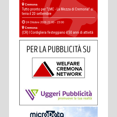
Cremona
Tutto pronto per “LMC - La Mezza di Cremona” si
terra il 20 settembre
24 Ottobre 2026 21:00 - 23:00
Cremona
(CR) I Cordigliera festeggiano il 50 anni di attività