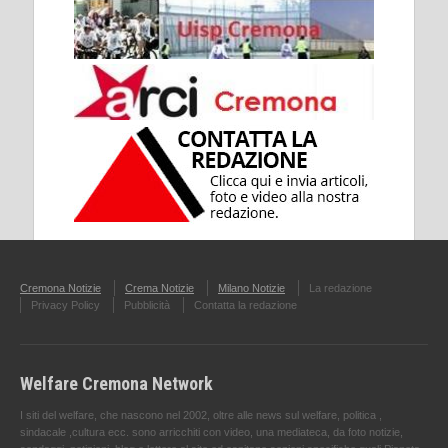
Cremona Notizie
Crema Notizie
Milano Notizie
La redazione
Privacy Policy
Pubblicità
Contatta la redazione
Welfare Cremona Network
I siti del welfare, che nascono nel 2002, oltre alle news sul welfare, politica ,
sindacale ,cultura ecc. sono arricchiti con video, una mediateca, da foto notizie,