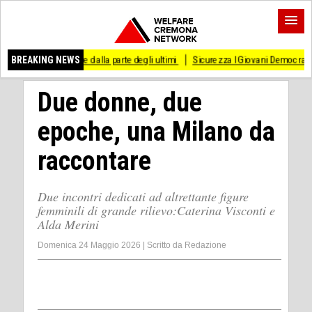
e dalla parte degli ultimi
BREAKING NEWS
Sicurezza I Giovani Democratici ribattono ai Giovani d
Due donne, due
epoche, una Milano da
raccontare
Due incontri dedicati ad altrettante figure
femminili di grande rilievo:Caterina Visconti e
Alda Merini
Domenica 24 Maggio 2026
|
Scritto da
Redazione