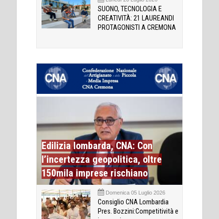
SUONO, TECNOLOGIA E
CREATIVITÀ: 21 LAUREANDI
PROTAGONISTI A CREMONA
Edilizia lombarda, CNA: Con
l’incertezza geopolitica, oltre
150mila imprese rischiano
Domenica 05 Luglio 2026
Consiglio CNA Lombardia
Pres. Bozzini:Competitività e