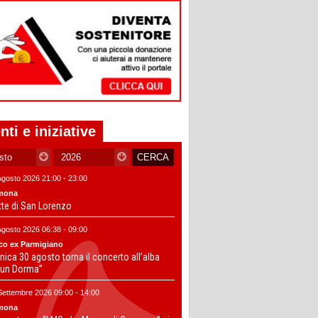
nti e iniziative
Agosto 2026 21:00 - 23:00
mona
tte di San Lorenzo
Agosto 2026 06:38 - 09:00
co ex Parmigiano
ica 30 agosto torna il concerto all’alba
un Dorma”
Settembre 2026 09:00 - 14:00
mona