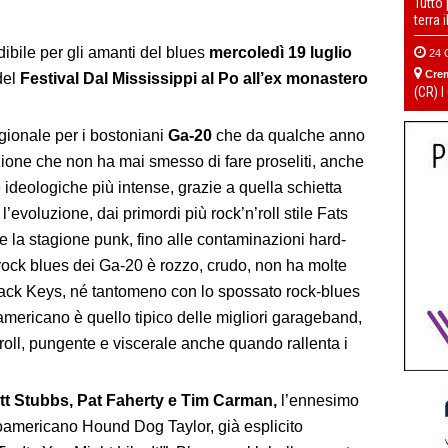
Tutto
terra 
dibile per gli amanti del blues
mercoledì 19 luglio
24 
Cre
del
Festival Dal Mississippi al Po all’ex monastero
(CR) I
egionale per i bostoniani
Ga-20
che da qualche anno
dizione che non ha mai smesso di fare proseliti, anche
 ideologiche più intense, grazie a quella schietta
l’evoluzione, dai primordi più rock’n’roll stile Fats
la stagione punk, fino alle contaminazioni hard-
 rock blues dei Ga-20 è rozzo, crudo, non ha molte
i Black Keys, né tantomeno con lo spossato rock-blues
americano è quello tipico delle migliori garageband,
’roll, pungente e viscerale anche quando rallenta i
tt Stubbs, Pat Faherty e Tim Carman,
l’ennesimo
froamericano Hound Dog Taylor, già esplicito