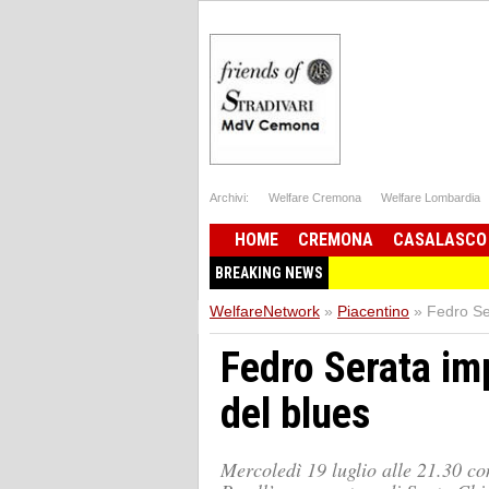
Archivi:
Welfare Cremona
Welfare Lombardia
HOME
CREMONA
CASALASCO
BREAKING NEWS
WelfareNetwork
»
Piacentino
»
Fedro Ser
Fedro Serata imp
del blues
Mercoledì 19 luglio alle 21.30 co