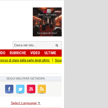
NDO
RUBRICHE
VIDEO
ULTIME
alla parte degli ultimi
Sicurezza I Giovani Democratici ribattono ai Giovani di F
SEGUI
WELFARE NETWORK
Select Language
▼