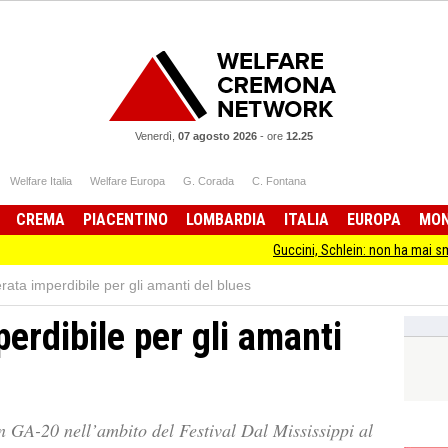
Venerdì,
07 agosto 2026
-
ore
12.25
Welfare Italia
Welfare Europa
G. Corada
C. Fontana
CREMA
PIACENTINO
LOMBARDIA
ITALIA
EUROPA
MO
Guccini, Schlein: non ha mai smesso di stare d
ata imperdibile per gli amanti del blues
erdibile per gli amanti
n GA-20 nell’ambito del Festival Dal Mississippi al