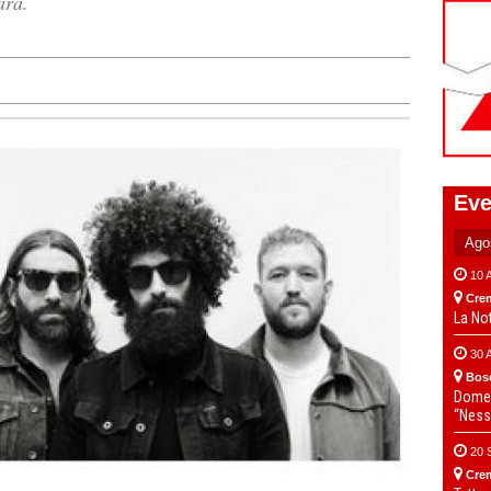
ara.
Eve
10 
Cre
La No
30 
Bos
Domen
“Ness
20 
Cre