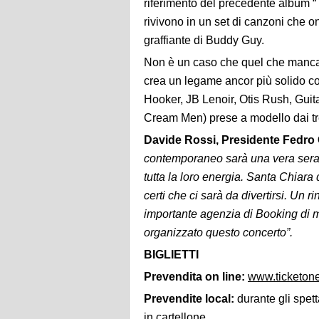
riferimento del precedente album “Try
rivivono in un set di canzoni che ono
graffiante di Buddy Guy.
Non è un caso che quel che manca 
crea un legame ancor più solido co
Hooker, JB Lenoir, Otis Rush, Guit
Cream Men) prese a modello dai tre
Davide Rossi, Presidente Fedro
contemporaneo sarà una vera serat
tutta la loro energia. Santa Chiara
certi che ci sarà da divertirsi. Un 
importante agenzia di Booking di m
organizzato questo concerto”.
BIGLIETTI
Prevendita on line:
www.ticketone
Prevendite local:
durante gli spetta
in cartellone.