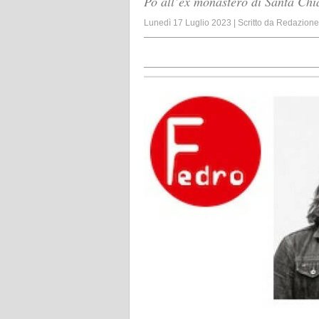
Po all’ex monastero di Santa Chi
Lunedì 17 Luglio 2023
|
Scritto da
Redazione