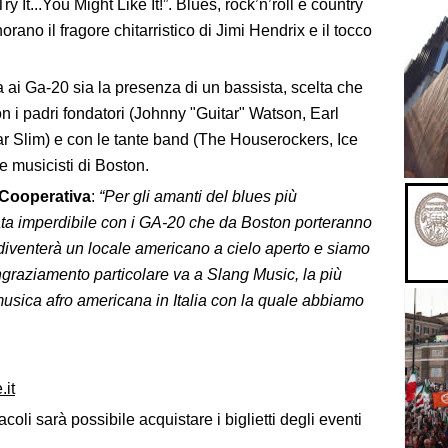
 It...You Might Like It!”. Blues, rock’n’roll e country
rano il fragore chitarristico di Jimi Hendrix e il tocco
ai Ga-20 sia la presenza di un bassista, scelta che
n i padri fondatori (Johnny "Guitar" Watson, Earl
ar Slim) e con le tante band (The Houserockers, Ice
 musicisti di Boston.
 Cooperativa
:
“Per gli amanti del blues più
a imperdibile con i GA-20 che da Boston porteranno
 diventerà un locale americano a cielo aperto e siamo
ringraziamento particolare va a Slang Music, la più
usica afro americana in Italia con la quale abbiamo
.it
coli sarà possibile acquistare i biglietti degli eventi