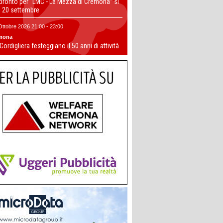
 pronto per “LMC - La Mezza di Cremona” si
il 20 settembre
Ottobre 2026 21:00 - 23:00
mona
 Cordigliera festeggiano il 50 anni di attività