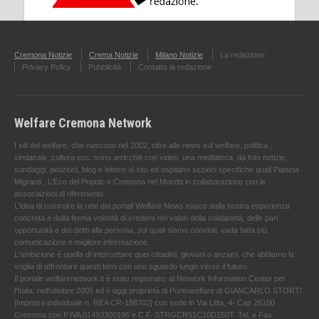
Cremona Notizie
Crema Notizie
Milano Notizie
La redazione
Privacy Policy
Pubblicità
Contatta la redazione
Welfare Cremona Network
I siti del welfare, che nascono nel 2002, oltre alle news sul welfare, politica ,
sindacale ,cultura ecc. sono arricchiti con video, una mediateca, da foto notizie,
sondaggi, petizioni, blog e lettere al sito ed ospitano sezioni specifiche quali Pianeta
Migranti , L'Eco del Popolo e Cremona nel Mondo in collaborazione con le
associazioni di riferimento.
L'idea di costruire la rete dei portali Welfare News nasce dalla nostra esperienza
concreta e dalla ferma volontà di credere nei valori della solidarietà, delle pari
opportunità e dei diritti alla persona, sui quali siamo convinti, vada fatta più
comunicazione e migliore informazione.
L'ambizione è quella di intercettare quei cittadini, giovani o anziani, che abbiamo la
voglia di affrontare questi temi con uno sguardo lungo verso il futuro.
Il portale welfarenetwork.it è stato registrato, al Network Information Center per
l'Italia, nell’ottobre 2005 ed è oggi proprietà di Puntowelfare di GIANCARLO STORTI
[Impresa individuale n. REA CR-188702] con sede in Via Litta, 4- Cap 26100
Cremona con P.IVA 01493300196 e C.F. STRGCR51C10D150T. Tel. e Fax