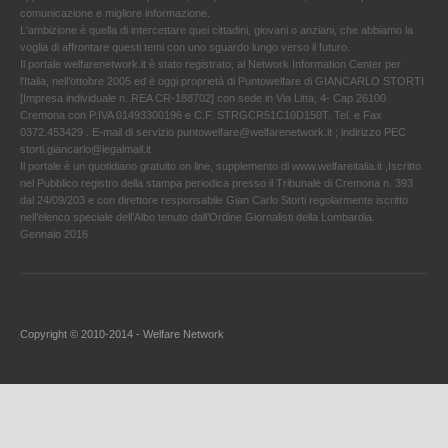
comunicazione e migliore informazione.
L'ambizione è quella di intercettare quei cittadini, giovani o anziani, che abbiamo la
voglia di affrontare questi temi con uno sguardo lungo verso il futuro.
Il portale welfarenetwork.it è stato registrato, al Network Information Center per
l'Italia, nell’ottobre 2005 ed è oggi proprietà di Puntowelfare di GIANCARLO STORTI
[Impresa individuale n. REA CR-188702] con sede in Via Litta, 4- Cap 26100
Cremona con P.IVA 01493300196 e C.F. STRGCR51C10D150T. Tel. e Fax
0372.453429 . E-mail di servizio puntowelfare@welfarenetwork.it ; indirizzo PEC
storti.giancarlo@legalmail.it
Il portale è un quotidiano gratuito on line, supplemento di www.welfareitalia.it ,Iscritto
nel Pubblico registro della stampa periodica presso il Tribunale di Cremona n. 393
dal 24/09/203 e con direttore responsabile Gian Carlo Storti regolarmente iscritto
nell’elenco speciale dell’Albo tenuto dall’Ordine Giornalisti della Lombardia.
Gennaio 2016
Copyright © 2010-2014 - Welfare Network