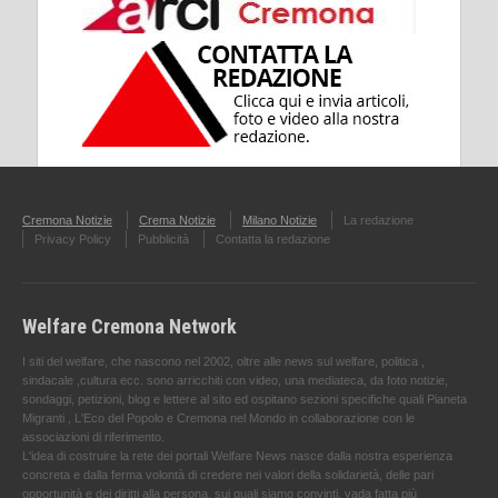
Cremona Notizie
Crema Notizie
Milano Notizie
La redazione
Privacy Policy
Pubblicità
Contatta la redazione
Welfare Cremona Network
I siti del welfare, che nascono nel 2002, oltre alle news sul welfare, politica ,
sindacale ,cultura ecc. sono arricchiti con video, una mediateca, da foto notizie,
sondaggi, petizioni, blog e lettere al sito ed ospitano sezioni specifiche quali Pianeta
Migranti , L'Eco del Popolo e Cremona nel Mondo in collaborazione con le
associazioni di riferimento.
L'idea di costruire la rete dei portali Welfare News nasce dalla nostra esperienza
concreta e dalla ferma volontà di credere nei valori della solidarietà, delle pari
opportunità e dei diritti alla persona, sui quali siamo convinti, vada fatta più