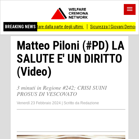
 di stare dalla parte degli ultimi
BREAKING NEWS
Sicurezza I Giovani Democratici ribattono ai G
Matteo Piloni (#PD) LA
SALUTE E' UN DIRITTO
(Video)
3 minuti in Regione #242; CRISI SUINI
PROSUS DI VESCOVATO
Venerdì 23 Febbraio 2024
|
Scritto da
Redazione