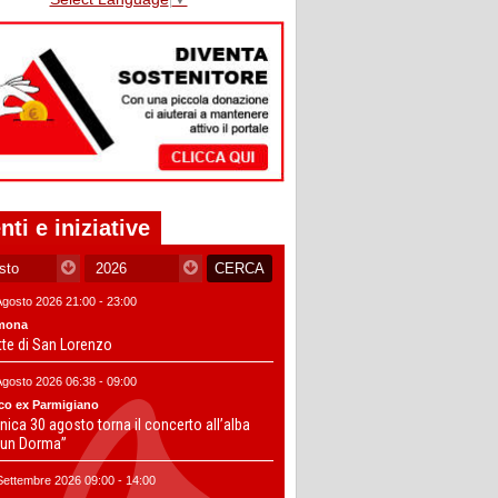
nti e iniziative
Agosto 2026 21:00 - 23:00
mona
tte di San Lorenzo
Agosto 2026 06:38 - 09:00
co ex Parmigiano
ica 30 agosto torna il concerto all’alba
un Dorma”
Settembre 2026 09:00 - 14:00