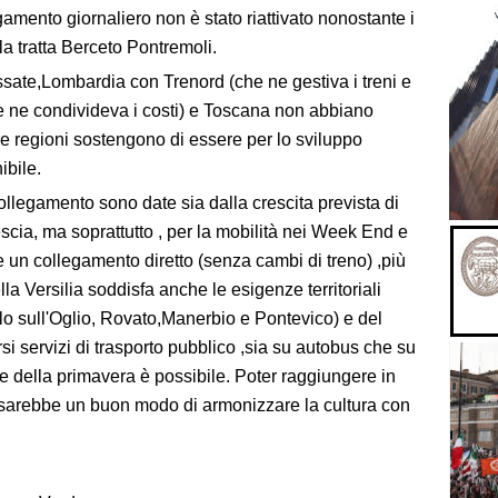
gamento giornaliero non è stato riattivato nonostante i
la tratta Berceto Pontremoli.
ssate,Lombardia con Trenord (che ne gestiva i treni e
e ne condivideva i costi) e Toscana non abbiano
re regioni sostengono di essere per lo sviluppo
ibile.
collegamento sono date sia dalla crescita prevista di
rescia, ma soprattutto , per la mobilità nei Week End e
e un collegamento diretto (senza cambi di treno) ,più
la Versilia soddisfa anche le esigenze territoriali
o sull'Oglio, Rovato,Manerbio e Pontevico) e del
 servizi di trasporto pubblico ,sia su autobus che su
fine della primavera è possibile. Poter raggiungere in
23 sarebbe un buon modo di armonizzare la cultura con