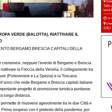
Cre
Tutto
terra 
24 
Cre
(CR) I
ROPA VERDE (BALOTTA), RIATTIVARE IL
O
ENTO BERGAMO BRESCIA CAPITALI DELLA
 cremonesi ,neppure l'evento di Bergamo e Brescia
r riattivare la Freccia della Versilia, il collegamento tra
ligure (Portovenere e La Spezia) e la Toscana
ell’anno che vede Bergamo e Brescia capitali italiane
'importante progetto di promozione turistica puntasse
la lunga distanza.
he permette di muoversi agevolmente tra le due Città e
ni. Prima sospeso con il pretesto della pandemia ,poi