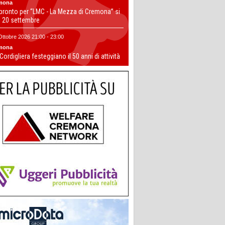
mona
 pronto per “LMC - La Mezza di Cremona” si
il 20 settembre
Ottobre 2026 21:00 - 23:00
mona
 Cordigliera festeggiano il 50 anni di attività