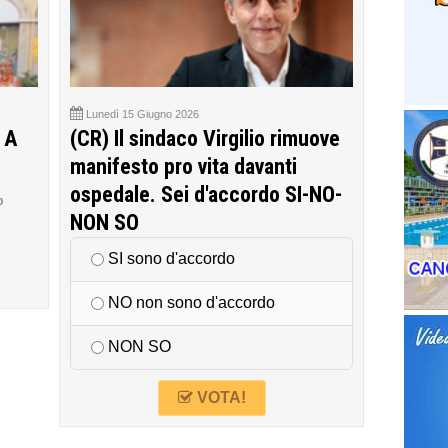
Lunedì 15 Giugno 2026
 A
(CR) Il sindaco Virgilio rimuove
manifesto pro vita davanti
ospedale. Sei d'accordo SI-NO-
o
NON SO
SI sono d'accordo
NO non sono d'accordo
NON SO
VOTA!