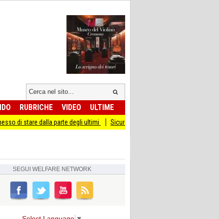
NDO
RUBRICHE
VIDEO
ULTIME
e dalla parte degli ultimi
Sicurezza I Giovani Democratici ribattono ai Giovani d
SEGUI
WELFARE NETWORK
Select Language
▼