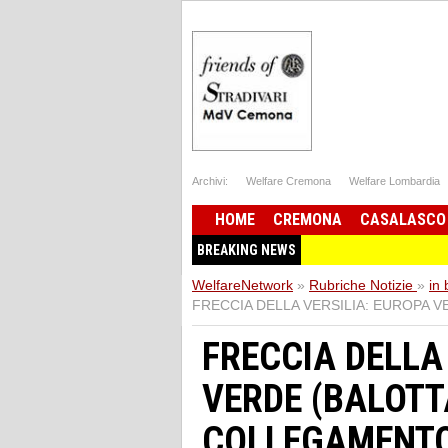
Archivi:
Welfare Cremona
Welfare Lombardia
HOME
CREMONA
CASALASCO
BREAKING NEWS
WelfareNetwork
»
Rubriche Notizie
»
in
FRECCIA DELLA VERSILIA: EUROPA 
FRECCIA DELLA
VERDE (BALOTTA
COLLEGAMENTO