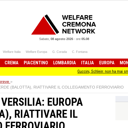
Sabato,
08 agosto 2026
-
ore
05.08
Welfare Italia
Welfare Europa
G. Corada
C. Fontana
CREMA
PIACENTINO
LOMBARDIA
ITALIA
EUROPA
MO
Guccini, Schlein: non ha mai smesso di star
 breve
»
VERDE (BALOTTA), RIATTIVARE IL COLLEGAMENTO FERROVIARIO
 VERSILIA: EUROPA
), RIATTIVARE IL
 FERROVIARIO