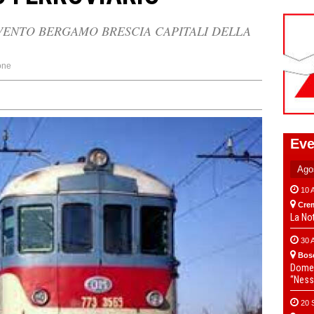
VENTO BERGAMO BRESCIA CAPITALI DELLA
one
Eve
10 
Cre
La No
30 
Bos
Domen
“Ness
20 