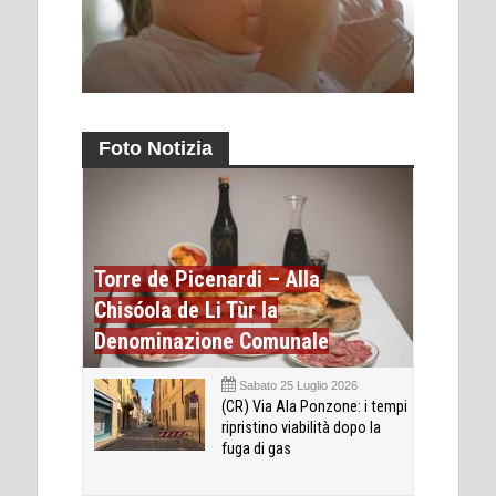
Foto Notizia
Torre de Picenardi – Alla
Chisóola de Li Tùr la
Denominazione Comunale
Sabato 25 Luglio 2026
(CR) Via Ala Ponzone: i tempi
ripristino viabilità dopo la
fuga di gas