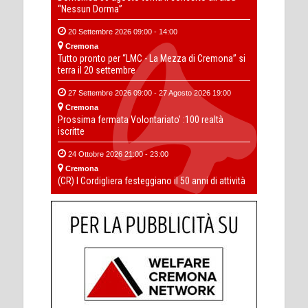
“Nessun Dorma”
20 Settembre 2026 09:00 - 14:00
Cremona
Tutto pronto per “LMC - La Mezza di Cremona” si
terra il 20 settembre
27 Settembre 2026 09:00 - 27 Agosto 2026 19:00
Cremona
Prossima fermata Volontariato' :100 realtà
iscritte
24 Ottobre 2026 21:00 - 23:00
Cremona
(CR) I Cordigliera festeggiano il 50 anni di attività