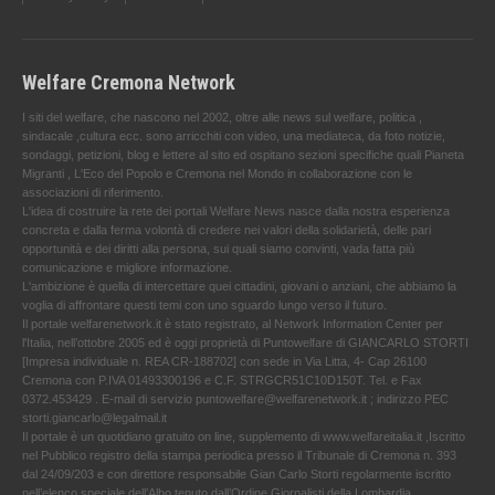
Welfare Cremona Network
I siti del welfare, che nascono nel 2002, oltre alle news sul welfare, politica ,
sindacale ,cultura ecc. sono arricchiti con video, una mediateca, da foto notizie,
sondaggi, petizioni, blog e lettere al sito ed ospitano sezioni specifiche quali Pianeta
Migranti , L'Eco del Popolo e Cremona nel Mondo in collaborazione con le
associazioni di riferimento.
L'idea di costruire la rete dei portali Welfare News nasce dalla nostra esperienza
concreta e dalla ferma volontà di credere nei valori della solidarietà, delle pari
opportunità e dei diritti alla persona, sui quali siamo convinti, vada fatta più
comunicazione e migliore informazione.
L'ambizione è quella di intercettare quei cittadini, giovani o anziani, che abbiamo la
voglia di affrontare questi temi con uno sguardo lungo verso il futuro.
Il portale welfarenetwork.it è stato registrato, al Network Information Center per
l'Italia, nell’ottobre 2005 ed è oggi proprietà di Puntowelfare di GIANCARLO STORTI
[Impresa individuale n. REA CR-188702] con sede in Via Litta, 4- Cap 26100
Cremona con P.IVA 01493300196 e C.F. STRGCR51C10D150T. Tel. e Fax
0372.453429 . E-mail di servizio puntowelfare@welfarenetwork.it ; indirizzo PEC
storti.giancarlo@legalmail.it
Il portale è un quotidiano gratuito on line, supplemento di www.welfareitalia.it ,Iscritto
nel Pubblico registro della stampa periodica presso il Tribunale di Cremona n. 393
dal 24/09/203 e con direttore responsabile Gian Carlo Storti regolarmente iscritto
nell’elenco speciale dell’Albo tenuto dall’Ordine Giornalisti della Lombardia.