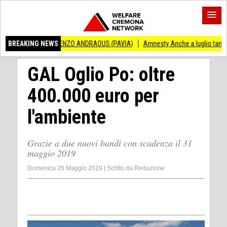
O VINCENZO ANDRAOUS (PAVIA)
BREAKING NEWS
Amnesty Anche a luglio tanti successi ed in
GAL Oglio Po: oltre
400.000 euro per
l'ambiente
Grazie a due nuovi bandi con scadenza il 31
maggio 2019
Domenica 26 Maggio 2019
|
Scritto da
Redazione