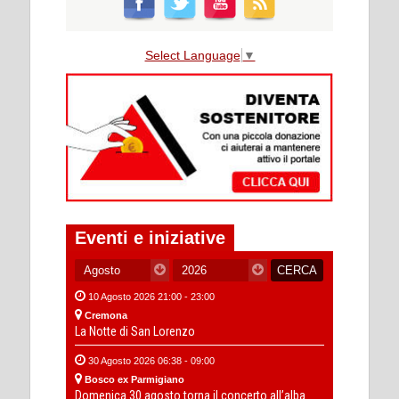
Select Language
▼
Eventi e iniziative
10 Agosto 2026 21:00 - 23:00
Cremona
La Notte di San Lorenzo
30 Agosto 2026 06:38 - 09:00
Bosco ex Parmigiano
Domenica 30 agosto torna il concerto all’alba