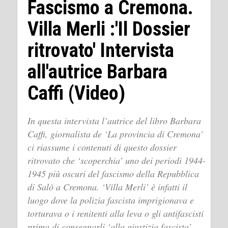
Fascismo a Cremona.
Villa Merli :'Il Dossier
ritrovato' Intervista
all'autrice Barbara
Caffi (Video)
In questa intervista l’autrice del libro Barbara
Caffi, giornalista de ‘La provincia di Cremona’
ci riassume i contenuti di questo dossier
ritrovato che ‘scoperchia’ uno dei periodi 1944-
1945 più oscuri del fascismo della Repubblica
di Salò a Cremona. ‘Villa Merli’ è infatti il
luogo dove la polizia fascista imprigionava e
torturava o i renitenti alla leva o gli antifascisti
prima di consegnarli ‘alla giustizia fascista’