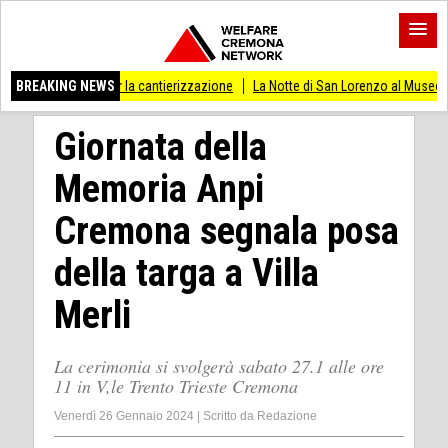
ri per la cantierizzazione
BREAKING NEWS
La Notte di San Lorenzo al Museo Cambonino tra no
Giornata della
Memoria Anpi
Cremona segnala posa
della targa a Villa
Merli
La cerimonia si svolgerà sabato 27.1 alle ore
11 in V,le Trento Trieste Cremona
Venerdì 26 Gennaio 2024
|
Scritto da
Redazione