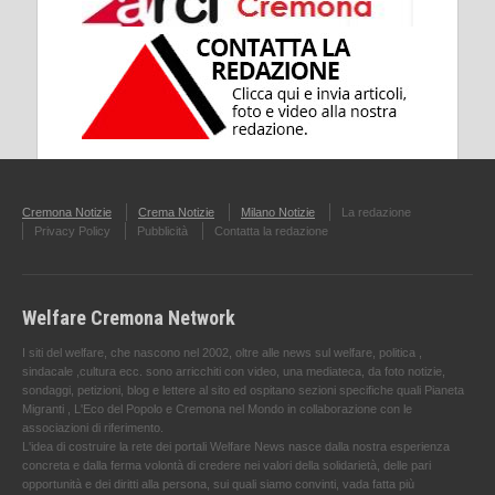
Cremona Notizie
Crema Notizie
Milano Notizie
La redazione
Privacy Policy
Pubblicità
Contatta la redazione
Welfare Cremona Network
I siti del welfare, che nascono nel 2002, oltre alle news sul welfare, politica ,
sindacale ,cultura ecc. sono arricchiti con video, una mediateca, da foto notizie,
sondaggi, petizioni, blog e lettere al sito ed ospitano sezioni specifiche quali Pianeta
Migranti , L'Eco del Popolo e Cremona nel Mondo in collaborazione con le
associazioni di riferimento.
L'idea di costruire la rete dei portali Welfare News nasce dalla nostra esperienza
concreta e dalla ferma volontà di credere nei valori della solidarietà, delle pari
opportunità e dei diritti alla persona, sui quali siamo convinti, vada fatta più