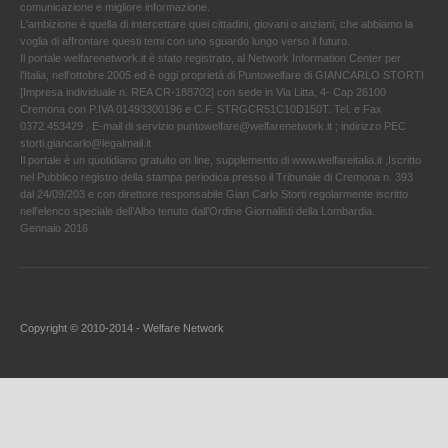
comunicazione e migliore informazione.
L'ambizione è quella di intercettare quei cittadini, giovani o anziani, che abbiamo la
voglia di affrontare questi temi con uno sguardo lungo verso il futuro.
Il portale welfarenetwork.it è stato registrato, al Network Information Center per
l'Italia, nell’ottobre 2005 ed è oggi proprietà di Puntowelfare di GIANCARLO STORTI
[Impresa individuale n. REA CR-188702] con sede in Via Litta, 4- Cap 26100
Cremona con P.IVA 01493300196 e C.F. STRGCR51C10D150T. Tel. e Fax
0372.453429 . E-mail di servizio puntowelfare@welfarenetwork.it ; indirizzo PEC
storti.giancarlo@legalmail.it
Il portale è un quotidiano gratuito on line, supplemento di www.welfareitalia.it ,Iscritto
nel Pubblico registro della stampa periodica presso il Tribunale di Cremona n. 393
dal 24/09/203 e con direttore responsabile Gian Carlo Storti regolarmente iscritto
nell’elenco speciale dell’Albo tenuto dall’Ordine Giornalisti della Lombardia.
Gennaio 2016
Copyright © 2010-2014 - Welfare Network