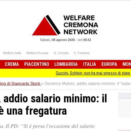
Sabato,
08 agosto 2026
-
ore
00.51
Welfare Italia
Welfare Europa
G. Corada
C. Fontana
CREMA
PIACENTINO
LOMBARDIA
ITALIA
EUROPA
MO
Guccini, Schlein: non ha mai smesso di stare dalla parte d
Blog di Giancarlo Storti
»
Governo Meloni, addio salario minimo: il “salar
addio salario minimo: il
 è una fregatura
. Il PD: “Si è persa l’occasione del salario