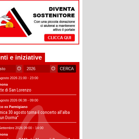
nti e iniziative
Agosto 2026 21:00 - 23:00
mona
tte di San Lorenzo
Agosto 2026 06:38 - 09:00
co ex Parmigiano
ica 30 agosto torna il concerto all’alba
un Dorma”
Settembre 2026 09:00 - 14:00
mona