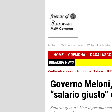
Archivi:
Welfare Cremona
Welfare Lombardia
HOME
CREMONA
CASALASCO
BREAKING NEWS
WelfareNetwork
»
Rubriche Notizie
»
Il 
Governo Meloni, 
“salario giusto”
Salario giusto? Una legge mancata