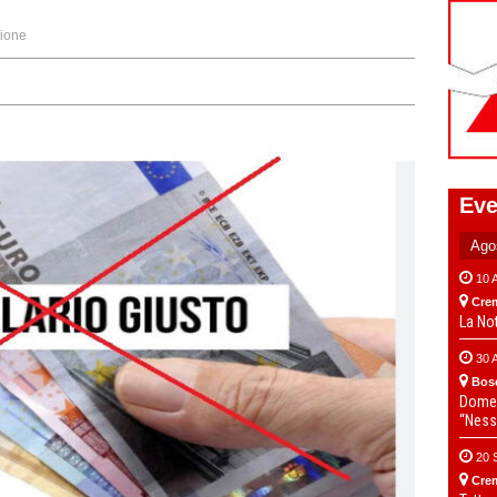
ione
Eve
10 
Cre
La No
30 
Bos
Domen
“Ness
20 
Cre