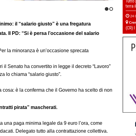
Tutto
terra 
1
2
24 
Cre
nimo: il “salario giusto” è una fregatura
(CR) I
. Il PD: “Si è persa l’occasione del salario
 Per la minoranza è un’occasione sprecata
i il Senato ha convertito in legge il decreto “Lavoro”
 lo chiama “salario giusto”.
ra cosa: è la conferma che il Governo ha scelto di non
ntratti pirata” mascherati.
sa una paga minima legale da 9 euro l’ora, come
ati. Delegato tutto alla contrattazione collettiva.