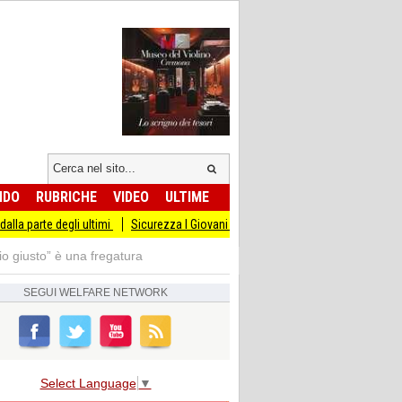
NDO
RUBRICHE
VIDEO
ULTIME
egli ultimi
Sicurezza I Giovani Democratici ribattono ai Giovani di Fratellli d'It
io giusto” è una fregatura
SEGUI
WELFARE NETWORK
Select Language
▼