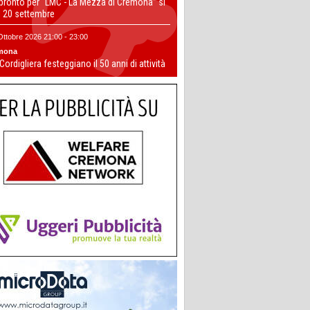
 pronto per “LMC - La Mezza di Cremona” si
il 20 settembre
Ottobre 2026 21:00 - 23:00
mona
 Cordigliera festeggiano il 50 anni di attività