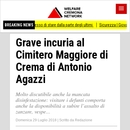
mai smesso di stare dalla parte degli ultimi
BREAKING NEWS
Sicurezza I Giovani Democratici rib
Grave incuria al
Cimitero Maggiore di
Crema di Antonio
Agazzi
Molto discutibile anche la mancata
disinfestazione: visitare i defunti comporta
anche la disponibilità a subire l’assalto di
zanzare, vespe...
Domenica 29 Luglio 2018
|
Scritto da
Redazione