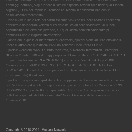
sindacale ,cultura ecc. sono arricchiti con video, una mediateca, da foto notizie,
sondaggi, petizioni, blog e lettere al sito ed ospitano sezioni specifiche quali Pianeta
Migranti , L'Eco del Popolo e Cremona nel Mondo in collaborazione con le
associazioni di riferimento.
L'idea di costruire la rete dei portali Welfare News nasce dalla nostra esperienza
concreta e dalla ferma volontà di credere nei valori della solidarietà, delle pari
opportunità e dei diritti alla persona, sui quali siamo convinti, vada fatta più
comunicazione e migliore informazione.
L'ambizione è quella di intercettare quei cittadini, giovani o anziani, che abbiamo la
voglia di affrontare questi temi con uno sguardo lungo verso il futuro.
Il portale welfarenetwork.it è stato registrato, al Network Information Center per
l'Italia, nell’ottobre 2005 ed è oggi proprietà di Puntowelfare di GIANCARLO STORTI
[Impresa individuale n. REA CR-188702] con sede in Via Litta, 4- Cap 26100
Cremona con P.IVA 01493300196 e C.F. STRGCR51C10D150T. Tel. e Fax
0372.453429 . E-mail di servizio puntowelfare@welfarenetwork.it ; indirizzo PEC
storti.giancarlo@legalmail.it
Il portale è un quotidiano gratuito on line, supplemento di www.welfareitalia.it ,Iscritto
nel Pubblico registro della stampa periodica presso il Tribunale di Cremona n. 393
dal 24/09/203 e con direttore responsabile Gian Carlo Storti regolarmente iscritto
nell’elenco speciale dell’Albo tenuto dall’Ordine Giornalisti della Lombardia.
Gennaio 2016
Copyright © 2010-2014 - Welfare Network