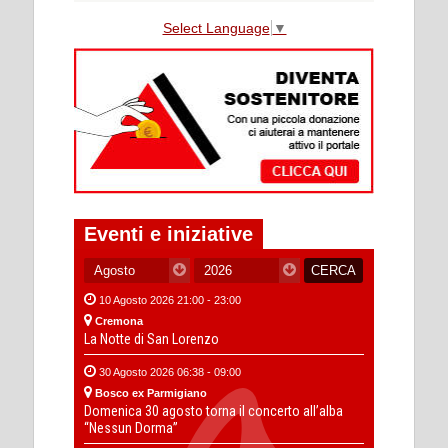
Select Language
▼
Eventi e iniziative
10 Agosto 2026 21:00 - 23:00
Cremona
La Notte di San Lorenzo
30 Agosto 2026 06:38 - 09:00
Bosco ex Parmigiano
Domenica 30 agosto torna il concerto all’alba
“Nessun Dorma”