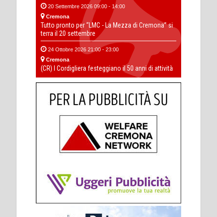
20 Settembre 2026 09:00 - 14:00
Cremona
Tutto pronto per “LMC - La Mezza di Cremona” si
terra il 20 settembre
24 Ottobre 2026 21:00 - 23:00
Cremona
(CR) I Cordigliera festeggiano il 50 anni di attività