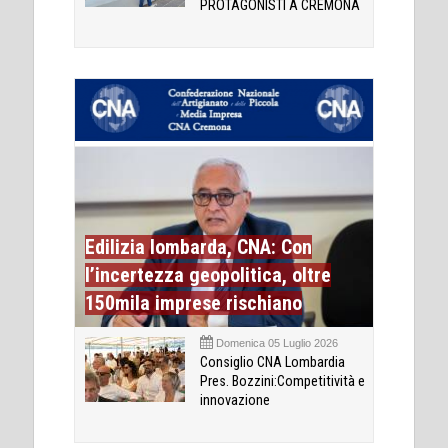
PROTAGONISTI A CREMONA
Edilizia lombarda, CNA: Con
l’incertezza geopolitica, oltre
150mila imprese rischiano
Domenica 05 Luglio 2026
Consiglio CNA Lombardia
Pres. Bozzini:Competitività e
innovazione