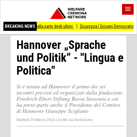
stare dalla parte degli ultimi
BREAKING NEWS
Sicurezza I Giovani Democratici ribattono ai Giova
Hannover „Sprache
und Politik“ - "Lingua e
Politica"
Si è tenuto ad Hannover il primo dei sei
incontri previsti ed organizzati dalla fondazione
Friedrich-Ebert-Stiftung Bassa Sassonia a cui
ha preso parte anche il Presidente del Comites
di Hannover Giuseppe Scigliano
Martedì 25 Marzo 2014
|
Scritto da
Redazione