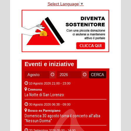
Select Language
▼
Eventi e iniziative
10 Agosto 2026 21:00 - 23:00
Cremona
La Notte di San Lorenzo
30 Agosto 2026 06:38 - 09:00
Bosco ex Parmigiano
Domenica 30 agosto torna il concerto all’alba
“Nessun Dorma”
20 Settembre 2026 09:00 - 14:00