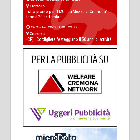
Cremona
Tutto pronto per “LMC - La Mezza di Cremona” si
terra il 20 settembre
24 Ottobre 2026 21:00 - 23:00
Cremona
(CR) I Cordigliera festeggiano il 50 anni di attività