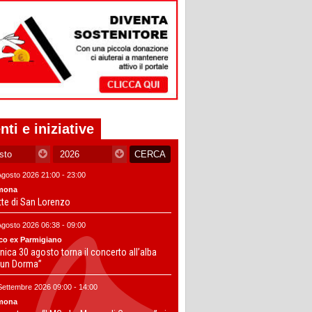
nti e iniziative
Agosto 2026 21:00 - 23:00
mona
tte di San Lorenzo
Agosto 2026 06:38 - 09:00
co ex Parmigiano
ica 30 agosto torna il concerto all’alba
un Dorma”
Settembre 2026 09:00 - 14:00
mona