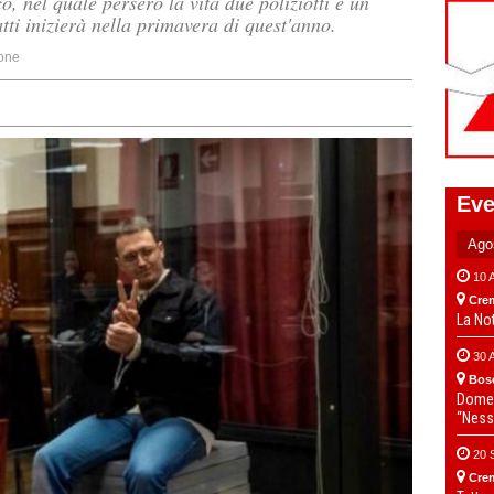
, nel quale persero la vita due poliziotti e un
atti inizierà nella primavera di quest'anno.
one
Eve
10 
Cre
La No
30 
Bos
Domen
“Ness
20 
Cre