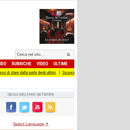
NDO
RUBRICHE
VIDEO
ULTIME
dalla parte degli ultimi
Sicurezza I Giovani Democratici ribattono ai Giovani di 
SEGUI
WELFARE NETWORK
Select Language
▼