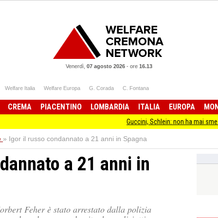
Venerdì,
07 agosto 2026
-
ore
16.13
Welfare Italia
Welfare Europa
G. Corada
C. Fontana
CREMA
PIACENTINO
LOMBARDIA
ITALIA
EUROPA
MO
Guccini, Schlein: non ha mai smesso di stare 
e
»
Igor il russo condannato a 21 anni in Spagna
ndannato a 21 anni in
rbert Feher è stato arrestato dalla polizia