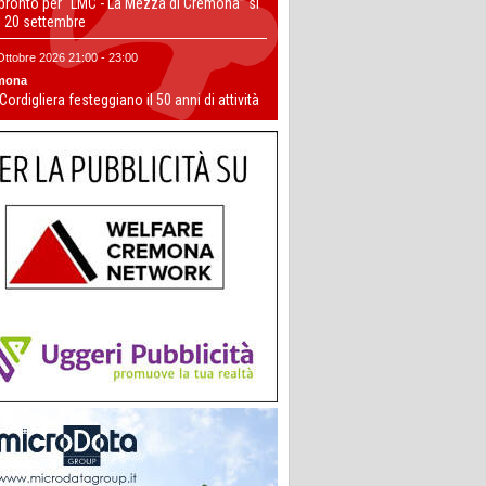
 pronto per “LMC - La Mezza di Cremona” si
il 20 settembre
Ottobre 2026 21:00 - 23:00
mona
 Cordigliera festeggiano il 50 anni di attività