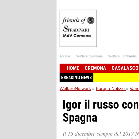
Archivi:
Welfare Cremona
Welfare Lombardia
HOME
CREMONA
CASALASCO
BREAKING NEWS
WelfareNetwork
»
Europa Notizie
»
Vari
Igor il russo co
Spagna
Il 15 dicembre sempre del 2017 No