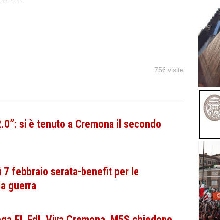
756 visite
0”: si è tenuto a Cremona il secondo
 7 febbraio serata-benefit per le
lla guerra
Lega,FI, FdI, Viva Cremona, M5S chiedono