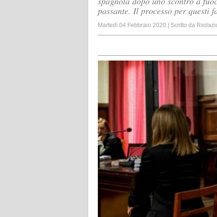
spagnola dopo uno scontro a fuoco
passante. Il processo per questi f
Martedì 04 Febbraio 2020
|
Scritto da
Redazi