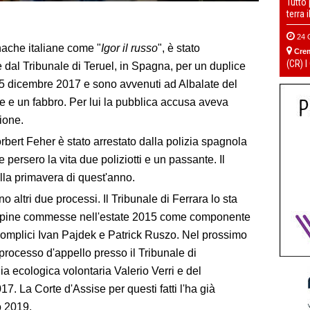
Tutto
terra 
24 
nache italiane come "
Igor il russo
", è stato
Cre
(CR) I
 dal Tribunale di Teruel, in Spagna, per un duplice
 al 5 dicembre 2017 e sono avvenuti ad Albalate del
re e un fabbro. Per lui la pubblica accusa aveva
ione.
bert Feher è stato arrestato dalla polizia spagnola
persero la vita due poliziotti e un passante. Il
ella primavera di quest'anno.
no altri due processi. Il Tribunale di Ferrara lo sta
 rapine commesse nell'estate 2015 come componente
omplici Ivan Pajdek e Patrick Ruszo. Nel prossimo
 processo d'appello presso il Tribunale di
ia ecologica volontaria Valerio Verri e del
17. La Corte d'Assise per questi fatti l'ha già
o 2019.