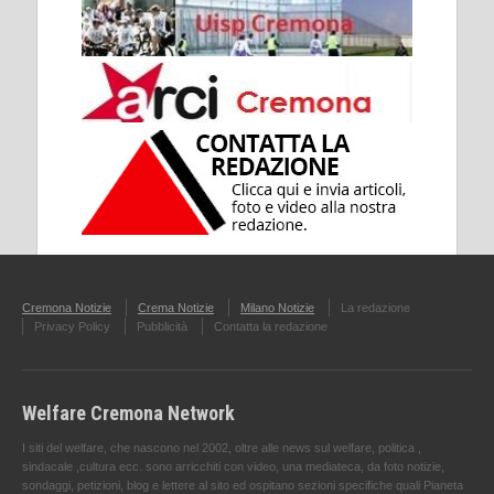
Cremona Notizie
Crema Notizie
Milano Notizie
La redazione
Privacy Policy
Pubblicità
Contatta la redazione
Welfare Cremona Network
I siti del welfare, che nascono nel 2002, oltre alle news sul welfare, politica ,
sindacale ,cultura ecc. sono arricchiti con video, una mediateca, da foto notizie,
sondaggi, petizioni, blog e lettere al sito ed ospitano sezioni specifiche quali Pianeta