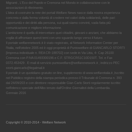
Migranti , L'Eco del Popolo e Cremona nel Mondo in collaborazione con le
associazioni di riferimento.
L'idea di costruire la rete dei portali Welfare News nasce dalla nostra esperienza
concreta e dalla ferma volontà di credere nei valori della solidarietà, delle pari
opportunità e dei diritti alla persona, sui quali siamo convinti, vada fatta più
comunicazione e migliore informazione.
L'ambizione è quella di intercettare quei cittadini, giovani o anziani, che abbiamo la
voglia di affrontare questi temi con uno sguardo lungo verso il futuro.
Il portale welfarenetwork.it è stato registrato, al Network Information Center per
l'Italia, nell’ottobre 2005 ed è oggi proprietà di Puntowelfare di GIANCARLO STORTI
[Impresa individuale n. REA CR-188702] con sede in Via Litta, 4- Cap 26100
Cremona con P.IVA 01493300196 e C.F. STRGCR51C10D150T. Tel. e Fax
0372.453429 . E-mail di servizio puntowelfare@welfarenetwork.it ; indirizzo PEC
storti.giancarlo@legalmail.it
Il portale è un quotidiano gratuito on line, supplemento di www.welfareitalia.it ,Iscritto
nel Pubblico registro della stampa periodica presso il Tribunale di Cremona n. 393
dal 24/09/203 e con direttore responsabile Gian Carlo Storti regolarmente iscritto
nell’elenco speciale dell’Albo tenuto dall’Ordine Giornalisti della Lombardia.
Gennaio 2016
Copyright © 2010-2014 - Welfare Network