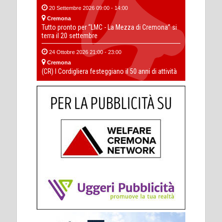
20 Settembre 2026 09:00 - 14:00
Cremona
Tutto pronto per “LMC - La Mezza di Cremona” si
terra il 20 settembre
24 Ottobre 2026 21:00 - 23:00
Cremona
(CR) I Cordigliera festeggiano il 50 anni di attività