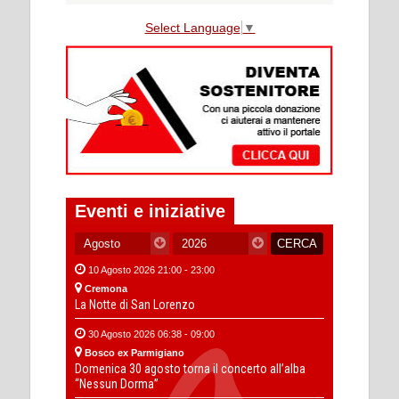
Select Language
▼
Eventi e iniziative
10 Agosto 2026 21:00 - 23:00
Cremona
La Notte di San Lorenzo
30 Agosto 2026 06:38 - 09:00
Bosco ex Parmigiano
Domenica 30 agosto torna il concerto all’alba
“Nessun Dorma”