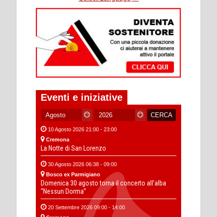
Eventi e iniziative
10 Agosto 2026 21:00 - 23:00
Cremona
La Notte di San Lorenzo
30 Agosto 2026 06:38 - 09:00
Bosco ex Parmigiano
Domenica 30 agosto torna il concerto all’alba
“Nessun Dorma”
20 Settembre 2026 09:00 - 14:00