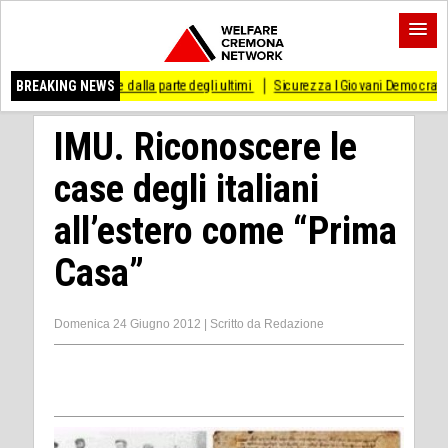
e dalla parte degli ultimi
BREAKING NEWS
Sicurezza I Giovani Democratici ribattono ai Giovani d
IMU. Riconoscere le
case degli italiani
all’estero come “Prima
Casa”
Domenica 24 Giugno 2012
|
Scritto da
Redazione