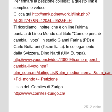
Per firmare la petizione collegati a questo link è
semplice e veloce.
Clicca qui
http://mmk.pdnetwork.it/link.php?
M=352747&N=420&L=952&F=H
Ti ricordiamo, inoltre, che è on line l'ultima
puntata di Linea Mondo dal titolo "Come e perché
cambia il voto". In studio Gianni Farina (PD) e
Carlo Buttaroni (Tecné Italia). In collegamento
dalla Svizzera, Dino Nardi (UIM Europa).
http://www.youdem.tv/doc/238294/come-e-perch-
cambia-il-voto.htm?
utm_source=MailingList&utm_medium=email&utm_ca
+Pd+mondo+-+Petizione
Il sito del Comites di Zurigo
http://www.comites-zurigo.ch/
2512 visite