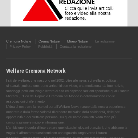
Cremona Notizie
Crema Notizie
Milano Notizie
La redazione
Privacy Policy
Pubblicità
Contatta la redazione
Welfare Cremona Network
I siti del welfare, che nascono nel 2002, oltre alle news sul welfare, politica ,
sindacale ,cultura ecc. sono arricchiti con video, una mediateca, da foto notizie,
sondaggi, petizioni, blog e lettere al sito ed ospitano sezioni specifiche quali Pianeta
Migranti , L'Eco del Popolo e Cremona nel Mondo in collaborazione con le
associazioni di riferimento.
L'idea di costruire la rete dei portali Welfare News nasce dalla nostra esperienza
concreta e dalla ferma volontà di credere nei valori della solidarietà, delle pari
opportunità e dei diritti alla persona, sui quali siamo convinti, vada fatta più
comunicazione e migliore informazione.
L'ambizione è quella di intercettare quei cittadini, giovani o anziani, che abbiamo la
voglia di affrontare questi temi con uno sguardo lungo verso il futuro.
Il portale welfarenetwork.it è stato registrato, al Network Information Center per