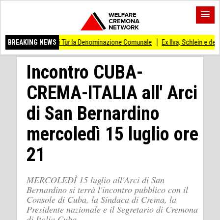
la de Li Tùr la Denominazione Comunale
BREAKING NEWS
Ex Ilva, Schlein e delegazione Pd in
Incontro CUBA-
CREMA-ITALIA all' Arci
di San Bernardino
mercoledì 15 luglio ore
21
MERCOLEDÌ 15 luglio all'Arci di San
Bernardino si terrà l'incontro pubblico con il
Console di Cuba, la Sindaca di Crema, la
Presidente nazionale e il Segretario di Cremona
di Italia Cuba.