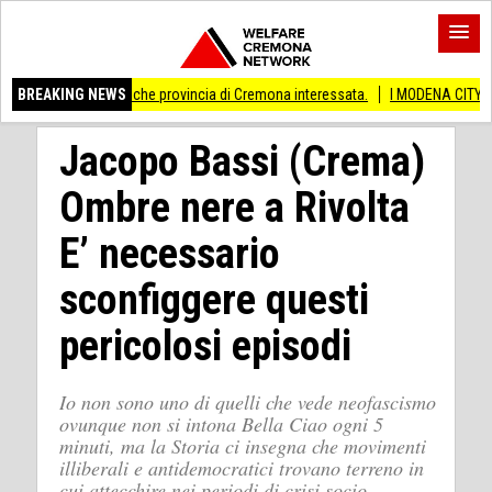
ivati Anche provincia di Cremona interessata.
BREAKING NEWS
I MODENA CITY RAMBLERS AR
Jacopo Bassi (Crema)
Ombre nere a Rivolta
E’ necessario
sconfiggere questi
pericolosi episodi
Io non sono uno di quelli che vede neofascismo
ovunque non si intona Bella Ciao ogni 5
minuti, ma la Storia ci insegna che movimenti
illiberali e antidemocratici trovano terreno in
cui attecchire nei periodi di crisi socio-