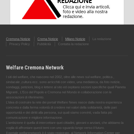
Cremona Notizie
Crema Notizie
Milano Notizie
La redazione
Privacy Policy
Pubblicità
Contatta la redazione
Welfare Cremona Network
I siti del welfare, che nascono nel 2002, oltre alle news sul welfare, politica ,
sindacale ,cultura ecc. sono arricchiti con video, una mediateca, da foto notizie,
sondaggi, petizioni, blog e lettere al sito ed ospitano sezioni specifiche quali Pianeta
Migranti , L'Eco del Popolo e Cremona nel Mondo in collaborazione con le
associazioni di riferimento.
L'idea di costruire la rete dei portali Welfare News nasce dalla nostra esperienza
concreta e dalla ferma volontà di credere nei valori della solidarietà, delle pari
opportunità e dei diritti alla persona, sui quali siamo convinti, vada fatta più
comunicazione e migliore informazione.
L'ambizione è quella di intercettare quei cittadini, giovani o anziani, che abbiamo la
voglia di affrontare questi temi con uno sguardo lungo verso il futuro.
Il portale welfarenetwork.it è stato registrato, al Network Information Center per