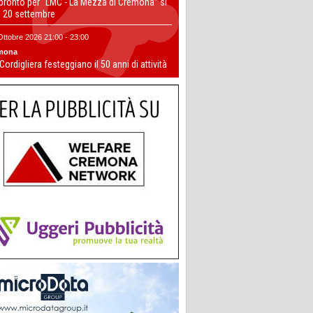
 pronto per “LMC - La Mezza di Cremona” si
il 20 settembre
Ottobre 2026 21:00 - 23:00
mona
 Cordigliera festeggiano il 50 anni di attività