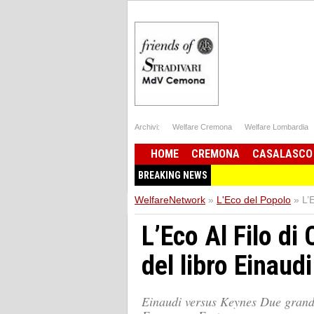
Archivi:
Welfare Cremona
Welfare Lombardia
HOME
CREMONA
CASALASCO
BREAKING NEWS
WelfareNetwork
»
L'Eco del Popolo
»
L’
L’Eco Al Filo d
del libro Einaud
Einaudi versus Keynes Due grandi 