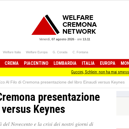
Venerdì,
07 agosto 2026
-
ore
13.11
Welfare Italia
Welfare Europa
G. Corada
C. Fontana
CREMA
PIACENTINO
LOMBARDIA
ITALIA
EUROPA
MO
Guccini, Schlein: non ha mai smesso di 
Eco Al Filo di Cremona presentazione del libro Einaudi versus Keynes
i Cremona presentazione
i versus Keynes
del Novecento e la crisi dei nostri giorni di