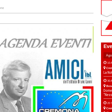
one
Eve
10 
Cre
La No
30 
Bos
Domen
“Ness
20 
Cre