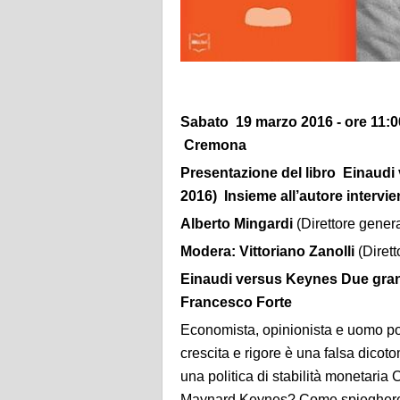
Sabato 19 marzo 2016 - ore 11:0
Cremona
Presentazione del libro Einaudi
2016) Insieme all’autore intervie
Alberto Mingardi
(Direttore genera
Modera:
Vittoriano Zanolli
(Diret
Einaudi versus Keynes Due grandi
Francesco Forte
Economista, opinionista e uomo pol
crescita e rigore è una falsa dicot
una politica di stabilità monetaria
Maynard Keynes? Come spiegherebb