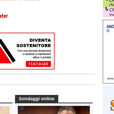
ater
Sondaggi online