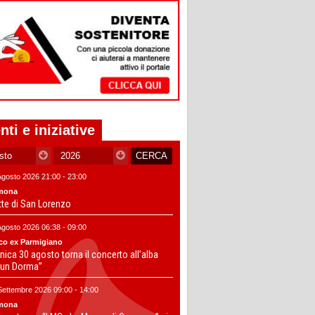
nti e iniziative
Agosto 2026 21:00 - 23:00
mona
tte di San Lorenzo
Agosto 2026 06:38 - 09:00
co ex Parmigiano
ica 30 agosto torna il concerto all’alba
un Dorma”
Settembre 2026 09:00 - 14:00
mona