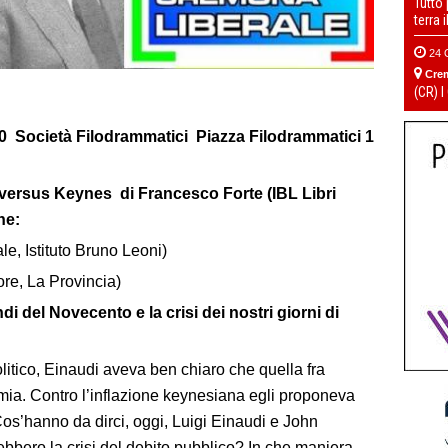
Tutto
terra 
24 
Cre
(CR) I
0 Società Filodrammatici Piazza Filodrammatici 1
 versus Keynes di Francesco Forte (IBL Libri
ne:
le, Istituto Bruno Leoni)
tore, La Provincia)
 del Novecento e la crisi dei nostri giorni di
itico, Einaudi aveva ben chiaro che quella fra
omia. Contro l’inflazione keynesiana egli proponeva
 Cos’hanno da dirci, oggi, Luigi Einaudi e John
ero la crisi del debito pubblico? In che maniera