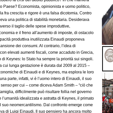
ro Paese? Economista, opinionista e uomo politico,
 fra crescita e rigore è una falsa dicotomia. Contro
eva una politica di stabilità monetaria. Desiderava
averso il taglio delle spese improduttive,
economia e il freno all'aumento di imposte, di ostacolo
capacità produttiva inutilizzata Einaudi proponeva
nsione dei consumi. Al contrario, l’idea di
 con elevati aumenti fiscali, come accaduto in Grecia,
 di Keynes: lo Stato ha sempre la priorità sui singoli.
la cui lunga gestazione è durata dal 2009 al 2015 –
 economiche di Einaudi e di Keynes, ma esplora le loro
 parte, infatti, vi è l’uomo intero di Einaudi, il suo
n senso per cui – come diceva Adam Smith – “ciò che
miglia, difficilmente può risultare follia nel governo
e l’umanità idealizzata e astratta di Keynes, il primato
il suo neomercantilismo. Dal confronto emerge come
iva di Luigi Einaudi. Il suo pensiero ha ancora molto