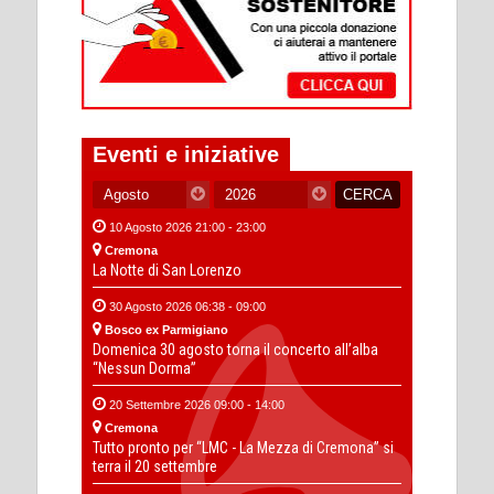
Eventi e iniziative
10 Agosto 2026 21:00 - 23:00
Cremona
La Notte di San Lorenzo
30 Agosto 2026 06:38 - 09:00
Bosco ex Parmigiano
Domenica 30 agosto torna il concerto all’alba
“Nessun Dorma”
20 Settembre 2026 09:00 - 14:00
Cremona
Tutto pronto per “LMC - La Mezza di Cremona” si
terra il 20 settembre