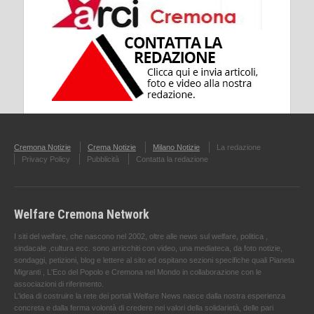
Cremona Notizie
Crema Notizie
Milano Notizie
La redazione
Privacy Policy
Pubblicità
Contatta la redazione
Welfare Cremona Network
I siti del welfare, che nascono nel 2002, oltre alle news sul welfare, politica ,
sindacale ,cultura ecc. sono arricchiti con video, una mediateca, da foto notizie,
sondaggi, petizioni, blog e lettere al sito ed ospitano sezioni specifiche quali Pianeta
Migranti , L'Eco del Popolo e Cremona nel Mondo in collaborazione con le
associazioni di riferimento.
L'idea di costruire la rete dei portali Welfare News nasce dalla nostra esperienza
concreta e dalla ferma volontà di credere nei valori della solidarietà, delle pari