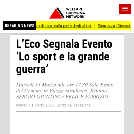
smesso di stare dalla parte degli ultimi
BREAKING NEWS
Sicurezza I Giovani Democratici ribatton
L’Eco Segnala Evento
‘Lo sport e la grande
guerra’
Martedì 15 Marzo alle ore 17,30 Sala Eventi
del Comune in Piazza Stradivari. Relatori
SERGIO GIUNTINI e FELICE FABRIZIO.
Martedì 01 Marzo 2016
|
Scritto da
Redazione