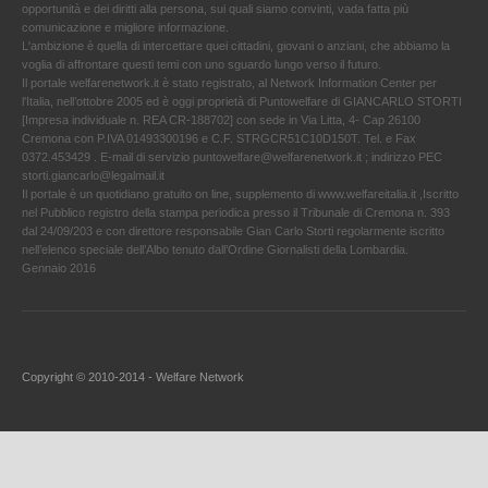
opportunità e dei diritti alla persona, sui quali siamo convinti, vada fatta più
comunicazione e migliore informazione.
L'ambizione è quella di intercettare quei cittadini, giovani o anziani, che abbiamo la
voglia di affrontare questi temi con uno sguardo lungo verso il futuro.
Il portale welfarenetwork.it è stato registrato, al Network Information Center per
l'Italia, nell’ottobre 2005 ed è oggi proprietà di Puntowelfare di GIANCARLO STORTI
[Impresa individuale n. REA CR-188702] con sede in Via Litta, 4- Cap 26100
Cremona con P.IVA 01493300196 e C.F. STRGCR51C10D150T. Tel. e Fax
0372.453429 . E-mail di servizio puntowelfare@welfarenetwork.it ; indirizzo PEC
storti.giancarlo@legalmail.it
Il portale è un quotidiano gratuito on line, supplemento di www.welfareitalia.it ,Iscritto
nel Pubblico registro della stampa periodica presso il Tribunale di Cremona n. 393
dal 24/09/203 e con direttore responsabile Gian Carlo Storti regolarmente iscritto
nell’elenco speciale dell’Albo tenuto dall’Ordine Giornalisti della Lombardia.
Gennaio 2016
Copyright © 2010-2014 - Welfare Network