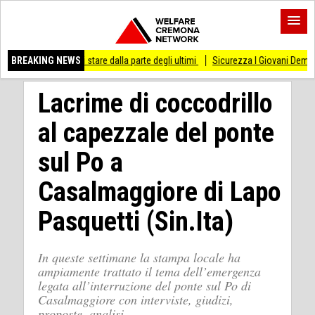
o di stare dalla parte degli ultimi
BREAKING NEWS
Sicurezza I Giovani Democratici ribattono ai
Lacrime di coccodrillo
al capezzale del ponte
sul Po a
Casalmaggiore di Lapo
Pasquetti (Sin.Ita)
In queste settimane la stampa locale ha
ampiamente trattato il tema dell’emergenza
legata all’interruzione del ponte sul Po di
Casalmaggiore con interviste, giudizi,
proposte, analisi.