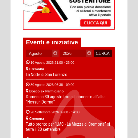
Eventi e iniziative
10 Agosto 2026 21:00 - 23:00
Cremona
La Notte di San Lorenzo
30 Agosto 2026 06:38 - 09:00
Bosco ex Parmigiano
Domenica 30 agosto torna il concerto all’alba
“Nessun Dorma”
20 Settembre 2026 09:00 - 14:00
Cremona
Tutto pronto per “LMC - La Mezza di Cremona” si
terra il 20 settembre