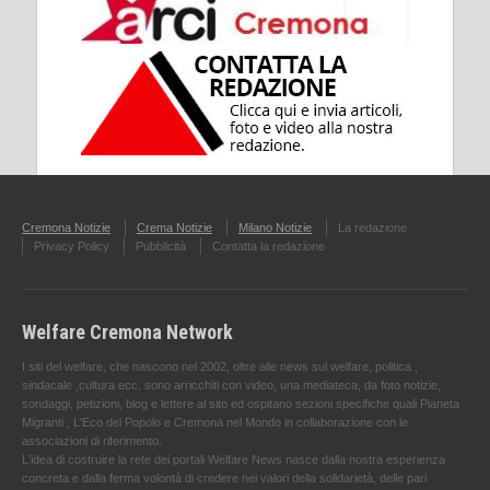
Cremona Notizie
Crema Notizie
Milano Notizie
La redazione
Privacy Policy
Pubblicità
Contatta la redazione
Welfare Cremona Network
I siti del welfare, che nascono nel 2002, oltre alle news sul welfare, politica ,
sindacale ,cultura ecc. sono arricchiti con video, una mediateca, da foto notizie,
sondaggi, petizioni, blog e lettere al sito ed ospitano sezioni specifiche quali Pianeta
Migranti , L'Eco del Popolo e Cremona nel Mondo in collaborazione con le
associazioni di riferimento.
L'idea di costruire la rete dei portali Welfare News nasce dalla nostra esperienza
concreta e dalla ferma volontà di credere nei valori della solidarietà, delle pari