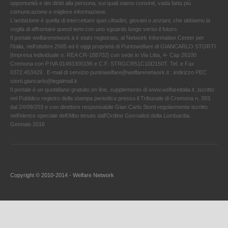
opportunità e dei diritti alla persona, sui quali siamo convinti, vada fatta più
comunicazione e migliore informazione.
L'ambizione è quella di intercettare quei cittadini, giovani o anziani, che abbiamo la
voglia di affrontare questi temi con uno sguardo lungo verso il futuro.
Il portale welfarenetwork.it è stato registrato, al Network Information Center per
l'Italia, nell’ottobre 2005 ed è oggi proprietà di Puntowelfare di GIANCARLO STORTI
[Impresa individuale n. REA CR-188702] con sede in Via Litta, 4- Cap 26100
Cremona con P.IVA 01493300196 e C.F. STRGCR51C10D150T. Tel. e Fax
0372.453429 . E-mail di servizio puntowelfare@welfarenetwork.it ; indirizzo PEC
storti.giancarlo@legalmail.it
Il portale è un quotidiano gratuito on line, supplemento di www.welfareitalia.it ,Iscritto
nel Pubblico registro della stampa periodica presso il Tribunale di Cremona n. 393
dal 24/09/203 e con direttore responsabile Gian Carlo Storti regolarmente iscritto
nell’elenco speciale dell’Albo tenuto dall’Ordine Giornalisti della Lombardia.
Gennaio 2016
Copyright © 2010-2014 - Welfare Network