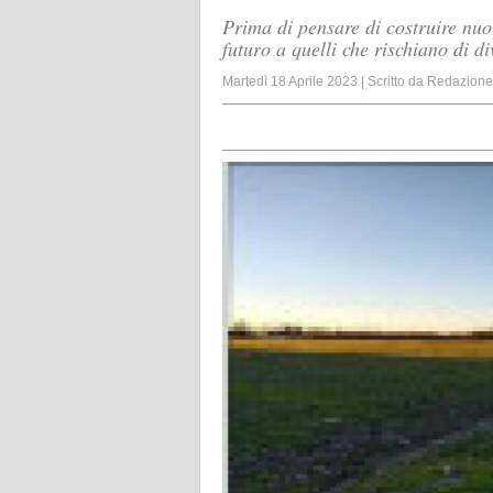
Prima di pensare di costruire nuo
futuro a quelli che rischiano di d
Martedì 18 Aprile 2023
|
Scritto da
Redazione