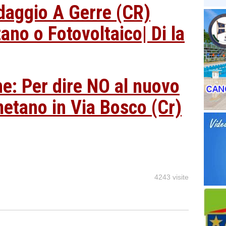
daggio A Gerre (CR)
no o Fotovoltaico| Di la
ne: Per dire NO al nuovo
metano in Via Bosco (Cr)
4243 visite