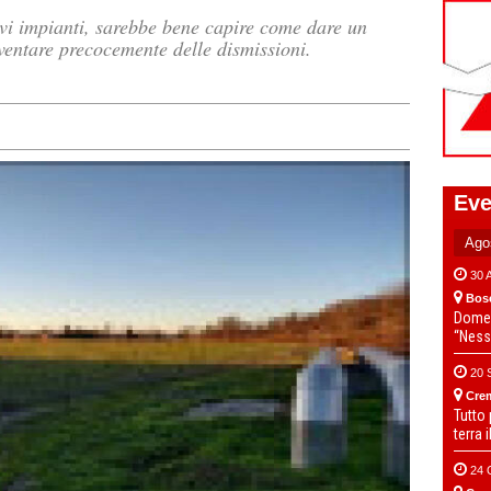
vi impianti, sarebbe bene capire come dare un
iventare precocemente delle dismissioni.
Eve
30 
Bos
Domen
“Ness
20 
Cre
Tutto
terra 
24 