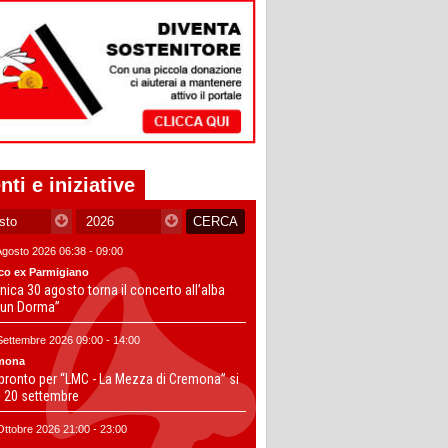
nti e iniziative
Agosto 2026 06:38 - 09:00
co ex Parmigiano
ica 30 agosto torna il concerto all’alba
un Dorma”
Settembre 2026 09:00 - 14:00
mona
 pronto per “LMC - La Mezza di Cremona” si
il 20 settembre
Ottobre 2026 21:00 - 23:00