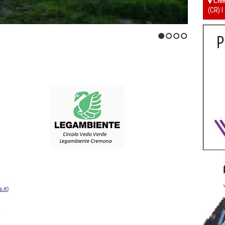
Cre
(CR) I
1
2
3
4