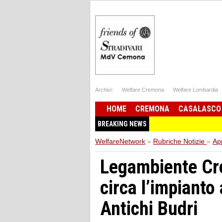
Archivi:
Welfare Cremona
Welfare Lombardia
HOME
CREMONA
CASALASCO
BREAKING NEWS
WelfareNetwork
»
Rubriche Notizie
»
Ap
Legambiente Cr
circa l’impiant
Antichi Budri