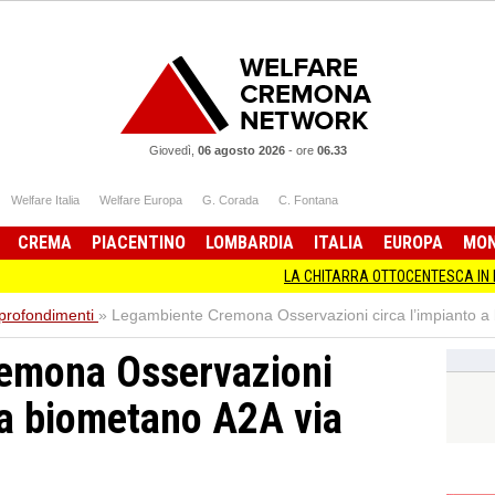
Giovedì,
06 agosto 2026
-
ore
06.33
Welfare Italia
Welfare Europa
G. Corada
C. Fontana
CREMA
PIACENTINO
LOMBARDIA
ITALIA
EUROPA
MO
LA CHITARRA OTTOCENTESCA IN MOSTRA A C
profondimenti
»
Legambiente Cremona Osservazioni circa l’impianto a 
emona Osservazioni
o a biometano A2A via