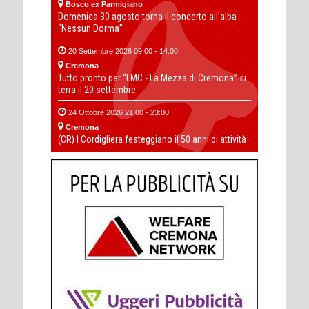
Bosco ex Parmigiano
Domenica 30 agosto torna il concerto all’alba
“Nessun Dorma”
20 Settembre 2026 09:00 - 14:00
Cremona
Tutto pronto per “LMC - La Mezza di Cremona” si
terra il 20 settembre
24 Ottobre 2026 21:00 - 23:00
Cremona
(CR) I Cordigliera festeggiano il 50 anni di attività