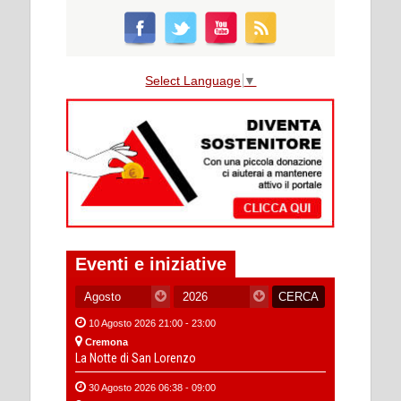
Select Language
▼
Eventi e iniziative
10 Agosto 2026 21:00 - 23:00
Cremona
La Notte di San Lorenzo
30 Agosto 2026 06:38 - 09:00