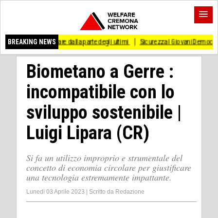
stare dalla parte degli ultimi
BREAKING NEWS
Sicurezza I Giovani Democratici ribattono ai Giov
Biometano a Gerre :
incompatibile con lo
sviluppo sostenibile |
Luigi Lipara (CR)
Si fa un utilizzo improprio e strumentale del
concetto di economia circolare per giustificare
una tecnologia estremamente impattante.
Lunedì 03 Aprile 2023
|
Scritto da
Redazione