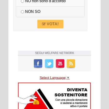
NO non sono d'accordo
NON SO
VOTA!
SEGUI
WELFARE NETWORK
Select Language
▼