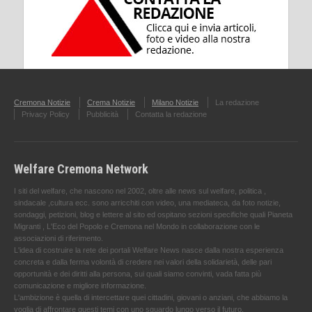
Cremona Notizie
Crema Notizie
Milano Notizie
La redazione
Privacy Policy
Pubblicità
Contatta la redazione
Welfare Cremona Network
I siti del welfare, che nascono nel 2002, oltre alle news sul welfare, politica ,
sindacale ,cultura ecc. sono arricchiti con video, una mediateca, da foto notizie,
sondaggi, petizioni, blog e lettere al sito ed ospitano sezioni specifiche quali Pianeta
Migranti , L'Eco del Popolo e Cremona nel Mondo in collaborazione con le
associazioni di riferimento.
L'idea di costruire la rete dei portali Welfare News nasce dalla nostra esperienza
concreta e dalla ferma volontà di credere nei valori della solidarietà, delle pari
opportunità e dei diritti alla persona, sui quali siamo convinti, vada fatta più
comunicazione e migliore informazione.
L'ambizione è quella di intercettare quei cittadini, giovani o anziani, che abbiamo la
voglia di affrontare questi temi con uno sguardo lungo verso il futuro.