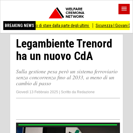
messo di stare dalla parte degli ultimi
BREAKING NEWS
Sicurezza I Giovani Democratici ribatton
Legambiente Trenord
ha un nuovo CdA
Sulla gestione pesa però un sistema ferroviario
senza concorrenza fino al 2033, a meno di un
cambio di passo
Giovedì 13 Febbraio 2025
|
Scritto da
Redazione