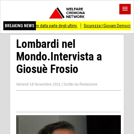
 stare dalla parte degli ultimi
BREAKING NEWS
Sicurezza I Giovani Democratici ribattono ai Giov
Lombardi nel
Mondo.Intervista a
Giosuè Frosio
Venerdì 18 Novembre 2011
|
Scritto da
Redazione