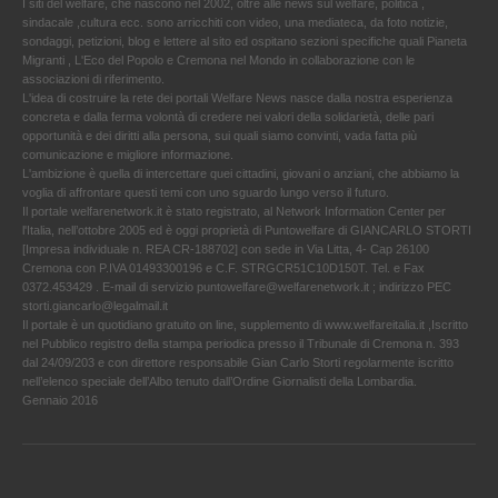
I siti del welfare, che nascono nel 2002, oltre alle news sul welfare, politica ,
sindacale ,cultura ecc. sono arricchiti con video, una mediateca, da foto notizie,
sondaggi, petizioni, blog e lettere al sito ed ospitano sezioni specifiche quali Pianeta
Migranti , L'Eco del Popolo e Cremona nel Mondo in collaborazione con le
associazioni di riferimento.
L'idea di costruire la rete dei portali Welfare News nasce dalla nostra esperienza
concreta e dalla ferma volontà di credere nei valori della solidarietà, delle pari
opportunità e dei diritti alla persona, sui quali siamo convinti, vada fatta più
comunicazione e migliore informazione.
L'ambizione è quella di intercettare quei cittadini, giovani o anziani, che abbiamo la
voglia di affrontare questi temi con uno sguardo lungo verso il futuro.
Il portale welfarenetwork.it è stato registrato, al Network Information Center per
l'Italia, nell’ottobre 2005 ed è oggi proprietà di Puntowelfare di GIANCARLO STORTI
[Impresa individuale n. REA CR-188702] con sede in Via Litta, 4- Cap 26100
Cremona con P.IVA 01493300196 e C.F. STRGCR51C10D150T. Tel. e Fax
0372.453429 . E-mail di servizio puntowelfare@welfarenetwork.it ; indirizzo PEC
storti.giancarlo@legalmail.it
Il portale è un quotidiano gratuito on line, supplemento di www.welfareitalia.it ,Iscritto
nel Pubblico registro della stampa periodica presso il Tribunale di Cremona n. 393
dal 24/09/203 e con direttore responsabile Gian Carlo Storti regolarmente iscritto
nell’elenco speciale dell’Albo tenuto dall’Ordine Giornalisti della Lombardia.
Gennaio 2016