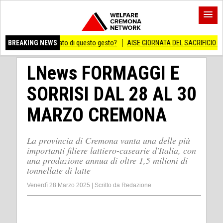
ignificato di questo gesto?
BREAKING NEWS
AISE GIORNATA DEL SACRIFICIO DEL LAVORO ITAL
LNews FORMAGGI E
SORRISI DAL 28 AL 30
MARZO CREMONA
La provincia di Cremona vanta una delle più
importanti filiere lattiero-casearie d'Italia, con
una produzione annua di oltre 1,5 milioni di
tonnellate di latte
Venerdì 28 Marzo 2025
|
Scritto da
Redazione