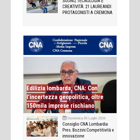
SUONO, TECNOLOGIA E
CREATIVITÀ: 21 LAUREANDI
PROTAGONISTI A CREMONA
Edilizia lombarda, CNA: Con
l’incertezza geopolitica, oltre
150mila imprese rischiano
Domenica 05 Luglio 2026
Consiglio CNA Lombardia
Pres. Bozzini:Competitività e
innovazione