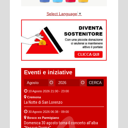
Select Language
▼
Eventi e iniziative
10 Agosto 2026 21:00 - 23:00
Cremona
La Notte di San Lorenzo
30 Agosto 2026 06:38 - 09:00
Bosco ex Parmigiano
Domenica 30 agosto torna il concerto all’alba
“Nessun Dorma”