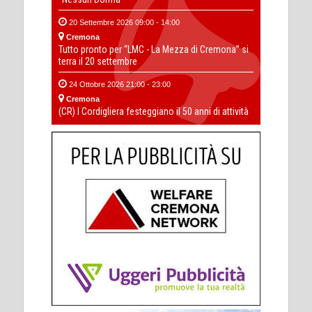
20 Settembre 2026 09:00 - 14:00
Cremona
Tutto pronto per “LMC - La Mezza di Cremona” si
terra il 20 settembre
24 Ottobre 2026 21:00 - 23:00
Cremona
(CR) I Cordigliera festeggiano il 50 anni di attività