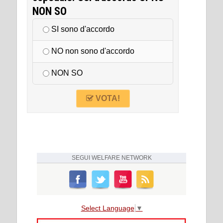
NON SO
SI sono d'accordo
NO non sono d'accordo
NON SO
VOTA!
SEGUI
WELFARE NETWORK
Select Language
▼