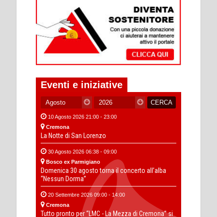
Eventi e iniziative
10 Agosto 2026 21:00 - 23:00
Cremona
La Notte di San Lorenzo
30 Agosto 2026 06:38 - 09:00
Bosco ex Parmigiano
Domenica 30 agosto torna il concerto all’alba
“Nessun Dorma”
20 Settembre 2026 09:00 - 14:00
Cremona
Tutto pronto per “LMC - La Mezza di Cremona” si