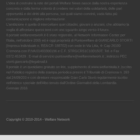
L'idea di costruire la rete dei portali Welfare News nasce dalla nostra esperienza
concreta e dalla ferma volontà di credere nei valori della solidarietà, delle pari
opportunità e dei diritti alla persona, sui quali siamo convinti, vada fatta più
comunicazione e migliore informazione.
L'ambizione è quella di intercettare quei cittadini, giovani o anziani, che abbiamo la
voglia di affrontare questi temi con uno sguardo lungo verso il futuro.
Il portale welfarenetwork.it è stato registrato, al Network Information Center per
l'Italia, nell’ottobre 2005 ed è oggi proprietà di Puntowelfare di GIANCARLO STORTI
[Impresa individuale n. REA CR-188702] con sede in Via Litta, 4- Cap 26100
Cremona con P.IVA 01493300196 e C.F. STRGCR51C10D150T. Tel. e Fax
0372.453429 . E-mail di servizio puntowelfare@welfarenetwork.it ; indirizzo PEC
storti.giancarlo@legalmail.it
Il portale è un quotidiano gratuito on line, supplemento di www.welfareitalia.it ,Iscritto
nel Pubblico registro della stampa periodica presso il Tribunale di Cremona n. 393
dal 24/09/203 e con direttore responsabile Gian Carlo Storti regolarmente iscritto
nell’elenco speciale dell’Albo tenuto dall’Ordine Giornalisti della Lombardia.
Gennaio 2016
Copyright © 2010-2014 - Welfare Network