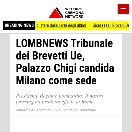
messo di stare dalla parte degli ultimi
BREAKING NEWS
Sicurezza I Giovani Democratici ribatton
LOMBNEWS Tribunale
dei Brevetti Ue,
Palazzo Chigi candida
Milano come sede
Presidente Regione Lombardia: il nostro
pressing ha prodotto effetti su Roma
Venerdì 04 Settembre 2020
|
Scritto da
Redazione