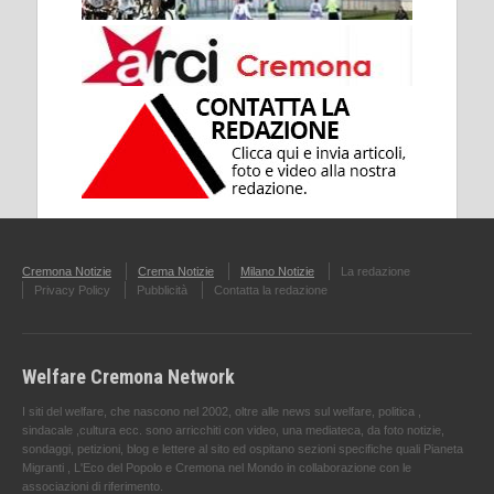
Cremona Notizie
Crema Notizie
Milano Notizie
La redazione
Privacy Policy
Pubblicità
Contatta la redazione
Welfare Cremona Network
I siti del welfare, che nascono nel 2002, oltre alle news sul welfare, politica ,
sindacale ,cultura ecc. sono arricchiti con video, una mediateca, da foto notizie,
sondaggi, petizioni, blog e lettere al sito ed ospitano sezioni specifiche quali Pianeta
Migranti , L'Eco del Popolo e Cremona nel Mondo in collaborazione con le
associazioni di riferimento.