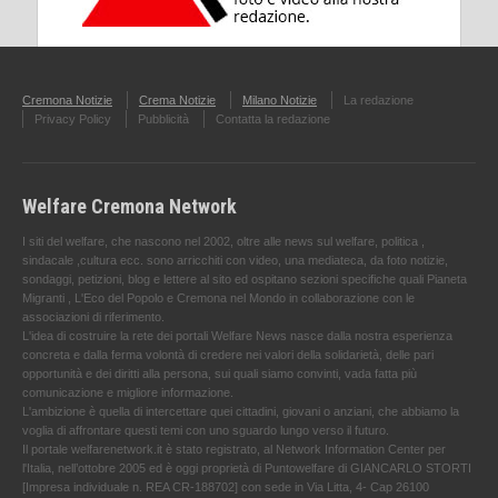
Cremona Notizie
Crema Notizie
Milano Notizie
La redazione
Privacy Policy
Pubblicità
Contatta la redazione
Welfare Cremona Network
I siti del welfare, che nascono nel 2002, oltre alle news sul welfare, politica ,
sindacale ,cultura ecc. sono arricchiti con video, una mediateca, da foto notizie,
sondaggi, petizioni, blog e lettere al sito ed ospitano sezioni specifiche quali Pianeta
Migranti , L'Eco del Popolo e Cremona nel Mondo in collaborazione con le
associazioni di riferimento.
L'idea di costruire la rete dei portali Welfare News nasce dalla nostra esperienza
concreta e dalla ferma volontà di credere nei valori della solidarietà, delle pari
opportunità e dei diritti alla persona, sui quali siamo convinti, vada fatta più
comunicazione e migliore informazione.
L'ambizione è quella di intercettare quei cittadini, giovani o anziani, che abbiamo la
voglia di affrontare questi temi con uno sguardo lungo verso il futuro.
Il portale welfarenetwork.it è stato registrato, al Network Information Center per
l'Italia, nell’ottobre 2005 ed è oggi proprietà di Puntowelfare di GIANCARLO STORTI
[Impresa individuale n. REA CR-188702] con sede in Via Litta, 4- Cap 26100