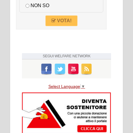
NON SO
VOTA!
SEGUI
WELFARE NETWORK
Select Language
▼