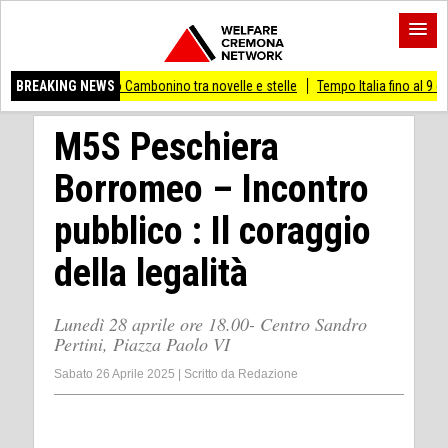
l Museo Cambonino tra novelle e stelle
BREAKING NEWS
Tempo Italia fino al 9 di agosto
(Mi
M5S Peschiera
Borromeo – Incontro
pubblico : Il coraggio
della legalità
Lunedì 28 aprile ore 18.00- Centro Sandro
Pertini, Piazza Paolo VI
Sabato 26 Aprile 2025
|
Scritto da
Redazione